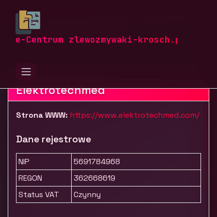
zlewozmywaki-krosch.pl
Firmy
Zdrowie i uroda
Sprzęt i wyroby medyczne
Elektrotechmed - Koncentratory tlenu
e-Centrum zlewozmywaki-krosch.pl
Elektrotechmed
Strona WWW:
https://www.elektrotechmed.com/
Dane rejestrowe
NIP
5691784968
REGON
362668619
Status VAT
Czynny