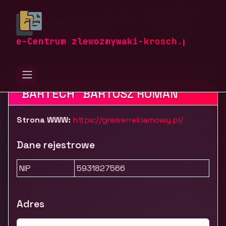
zlewozmywaki-krosch.pl
Firmy
Usługi dla firm
Pozostałe usługi B2B
Grawerowanie laserowe - Grawer Reklamowy
e-Centrum zlewozmywaki-krosch.pl
"BARTECH" BARTOSZ ROMAN
Strona WWW:
https://grawerreklamowy.pl/
Dane rejestrowe
NIP
5931827566
Adres