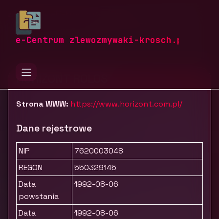
zlewozmywaki-krosch.pl
Firmy
Rolnictwo i ogrodnictwo
HORIZONT ROLOS
e-Centrum zlewozmywaki-krosch.pl
HORIZONT ROLOS
Strona WWW:
https://www.horizont.com.pl/
Dane rejestrowe
NIP
7620003048
REGON
550329145
Data
1992-08-06
powstania
Data
1992-08-06