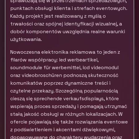
sprawdzają się w przestrzeniach sprzedażowych,
punktach obsługi klienta i strefach eventowych.
Każdy projekt jest realizowany z myślą o
trwałości oraz spójnej identyfikacji wizualnej, a
dobór komponentów uwzględnia realne warunki
użytkowania.
Nowoczesna elektronika reklamowa to jeden z
filarów współpracy: led werbeartikel,
soundmodule für werbemittel, lcd videomodul
oraz videobroschüren podnoszą skuteczność
komunikatów poprzez dynamiczne treści i
czytelne przekazy. Szczególną popularnością
cieszą się sprechende verkaufsdisplays, które
wspierają proces sprzedaży i pomagają utrzymać
stałą jakość obsługi w różnych lokalizacjach. W
ofercie pojawiają się także rozwiązania eventowe
z podświetleniem i akcentami dźwiękowymi,
dopasowywane do charakteru wydarzenia oraz