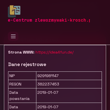
zlewozmywaki-krosch.pl
Firmy
Usługi dla firm
Marketing, reklama i PR
Idea4fun
e-Centrum zlewozmywaki-krosch.pl
Idea4fun Sp. z o.o.
Strona WWW:
https://idea4fun.de/
Dane rejestrowe
NIP
9291981147
REGON
382237453
Data
2019-01-07
powstania
Data
2019-01-07