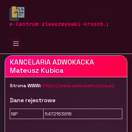
zlewozmywaki-krosch.pl
Firmy
Usługi dla firm
Usługi prawne
Kancelaria Adwokacka Bielsko-Biała | Adwokat
e-Centrum zlewozmywaki-krosch.pl
Mateusz Kubica
KANCELARIA ADWOKACKA
Mateusz Kubica
Strona WWW:
https://www.adwokatkubica.pl/
Dane rejestrowe
NIP
5472163918