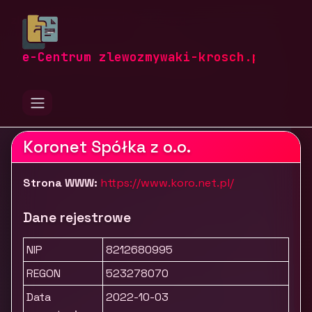
zlewozmywaki-krosch.pl
Firmy
Przemysł i produkcja
Maszyny i urządzenia przemysłowe
e-Centrum zlewozmywaki-krosch.pl
Koronet - Centrum pił i i narzędzi skrawających
Koronet Spółka z o.o.
Strona WWW:
https://www.koro.net.pl/
Dane rejestrowe
NIP
8212680995
REGON
523278070
Data
2022-10-03