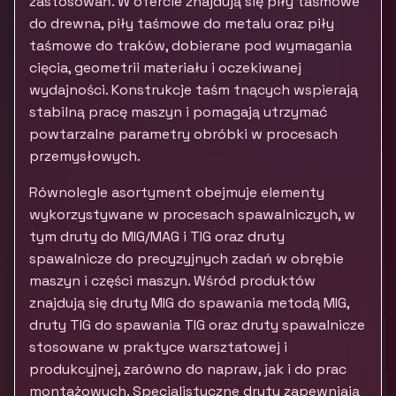
zastosowań. W ofercie znajdują się piły taśmowe
do drewna, piły taśmowe do metalu oraz piły
taśmowe do traków, dobierane pod wymagania
cięcia, geometrii materiału i oczekiwanej
wydajności. Konstrukcje taśm tnących wspierają
stabilną pracę maszyn i pomagają utrzymać
powtarzalne parametry obróbki w procesach
przemysłowych.
Równolegle asortyment obejmuje elementy
wykorzystywane w procesach spawalniczych, w
tym druty do MIG/MAG i TIG oraz druty
spawalnicze do precyzyjnych zadań w obrębie
maszyn i części maszyn. Wśród produktów
znajdują się druty MIG do spawania metodą MIG,
druty TIG do spawania TIG oraz druty spawalnicze
stosowane w praktyce warsztatowej i
produkcyjnej, zarówno do napraw, jak i do prac
montażowych. Specjalistyczne druty zapewniają