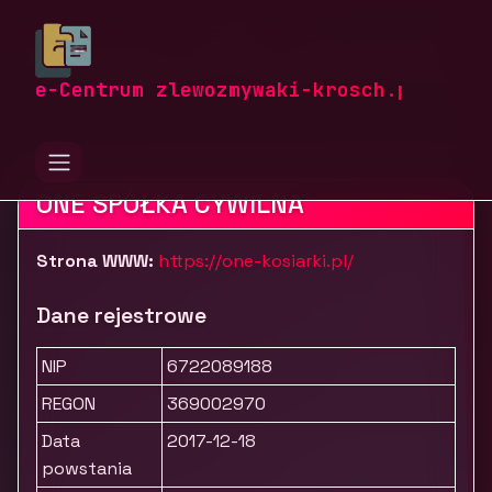
zlewozmywaki-krosch.pl
Firmy
Przemysł i produkcja
Narzędzia i elektronarzędzia
Kosiarki One
e-Centrum zlewozmywaki-krosch.pl
ONE SPÓŁKA CYWILNA
Strona WWW:
https://one-kosiarki.pl/
Dane rejestrowe
NIP
6722089188
REGON
369002970
Data
2017-12-18
powstania