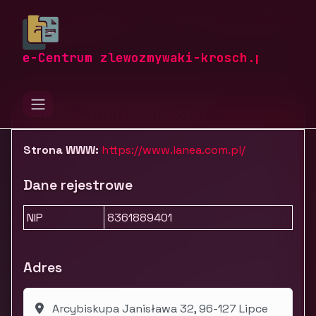
zlewozmywaki-krosch.pl
Firmy
Moda i akcesoria
Odzież
LANEA
e-Centrum zlewozmywaki-krosch.pl
LANEA DARIA SMULSKA
Strona WWW:
https://www.lanea.com.pl/
Dane rejestrowe
NIP
8361889401
Adres
Arcybiskupa Janisława 32, 96-127 Lipce