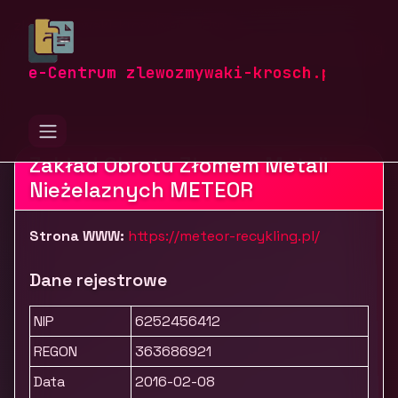
zlewozmywaki-krosch.pl
Firmy
Przemysł i produkcja
Surowce, energia i recykling
METEOR - Skup złomu
e-Centrum zlewozmywaki-krosch.pl
Zakład Obrotu Złomem Metali
Nieżelaznych METEOR
Strona WWW:
https://meteor-recykling.pl/
Dane rejestrowe
NIP
6252456412
REGON
363686921
Data
2016-02-08