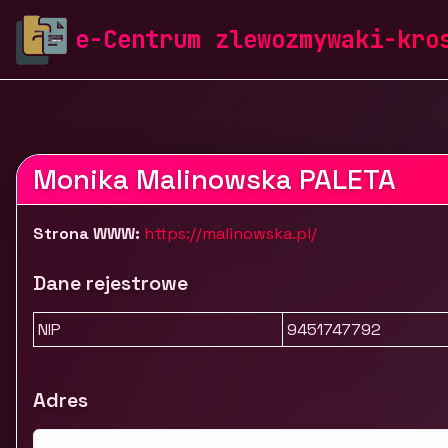
zlewozmywaki-krosch.pl
Firmy
Edukacja, sport i ro
e-Centrum zlewozmywaki-kro
Monika Malinowska PALETA - portrety na zamówienie
Monika Malinowska PALETA
Strona WWW:
https://malinowska.pl/
Dane rejestrowe
NIP
9451747792
Adres