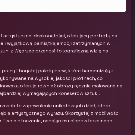
 artystycznej doskonałości, oferujący portrety na
 ale i wyjątkową pamiątką emocji zatrzymanych w
rczyni z Węgrzec przenosi fotograficzną wizję na
j pracy i bogatej palety barw, które harmonizują z
wykonywane na wysokiej jakości płótnach, co
alinowska oferuje również obrazy ręcznie malowane na
ajbardziej wymagających koneserów sztuki.
zcach to zapewnienie unikatowych dzieł, które
ębią artystycznego wyrazu. Skorzystaj z możliwości
ić Twoje otoczenie, nadając mu niepowtarzalnego