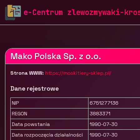
zlewozmywaki-krosch.pl
Firmy
Dom i ogród
Tekst
e-Centrum zlewozmywaki-kro
Moskitiery - okienne, na drzwi | Sklep internetowy Mo
Mako Polska Sp. z o.o.
Strona WWW:
https://moskitiery-sklep.pl/
Dane rejestrowe
NIP
6751277136
REGON
3883371
Data powstania
1990-07-30
Data rozpoczęcia działalności
1990-07-30