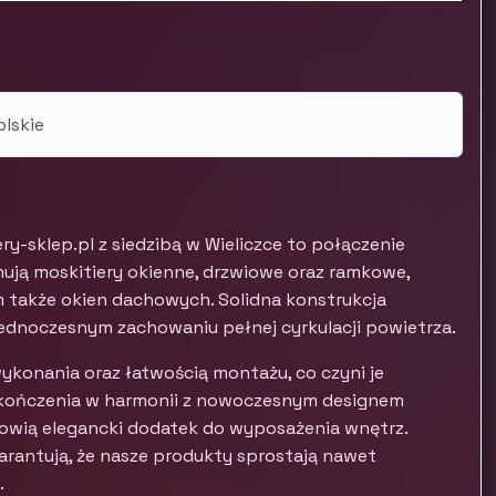
olskie
y-sklep.pl z siedzibą w Wieliczce to połączenie
mują moskitiery okienne, drzwiowe oraz ramkowe,
ym także okien dachowych. Solidna konstrukcja
ednoczesnym zachowaniu pełnej cyrkulacji powietrza.
wykonania oraz łatwością montażu, co czyni je
kończenia w harmonii z nowoczesnym designem
anowią elegancki dodatek do wyposażenia wnętrz.
antują, że nasze produkty sprostają nawet
.