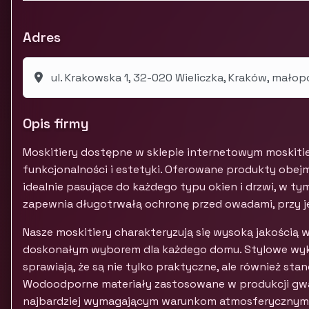
Adres
ul. Krakowska 1, 32-020 Wieliczka, Kraków, małop
Opis firmy
Moskitiery dostępne w sklepie internetowym moskitier
funkcjonalności i estetyki. Oferowane produkty obej
idealnie pasujące do każdego typu okien i drzwi, w t
zapewnia długotrwałą ochronę przed owadami, przy j
Nasze moskitiery charakteryzują się wysoką jakością 
doskonałym wyborem dla każdego domu. Stylowe wy
sprawiają, że są nie tylko praktyczne, ale również st
Wodoodporne materiały zastosowane w produkcji gwar
najbardziej wymagającym warunkom atmosferycznym