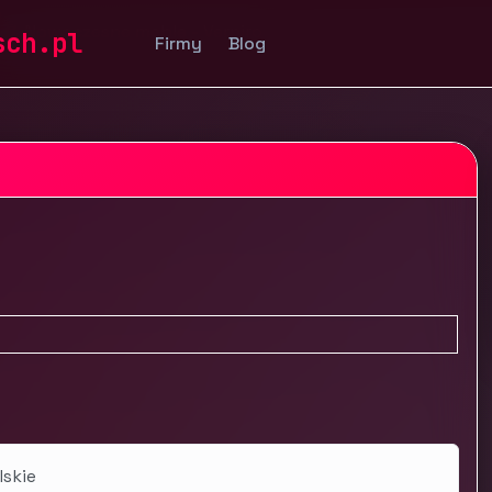
e
Nowoczesne meble - Verniro
sch.pl
Firmy
Blog
lskie