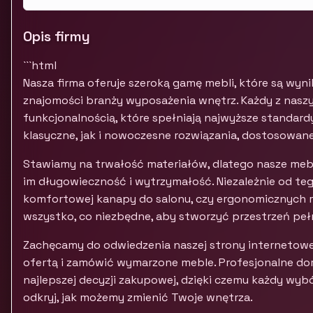
Opis firmy
```html
Nasza firma oferuje szeroką gamę mebli, które są wyn
znajomości branży wyposażenia wnętrz. Każdy z nasz
funkcjonalnością, które spełniają najwyższe standardy
klasyczne, jak i nowoczesne rozwiązania, dostosowan
Stawiamy na trwałość materiałów, dlatego nasze meb
im długowieczność i wytrzymałość. Niezależnie od tego
komfortowej kanapy do salonu, czy ergonomicznych ro
wszystko, co niezbędne, aby stworzyć przestrzeń peł
Zachęcamy do odwiedzenia naszej strony internetowe
ofertą i zamówić wymarzone meble. Profesjonalne do
najlepszej decyzji zakupowej, dzięki czemu każdy wybór 
odkryj, jak możemy zmienić Twoje wnętrza.