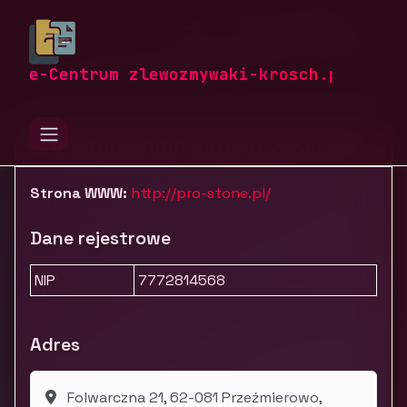
zlewozmywaki-krosch.pl
Firmy
Dom i ogród
Tekstylia i pozostałe wyposażenie
PRO-STONE
e-Centrum zlewozmywaki-krosch.pl
Pro-Stone Alba Jarosław Kliński
Strona WWW:
http://pro-stone.pl/
Dane rejestrowe
NIP
7772814568
Adres
Folwarczna 21, 62-081 Przeźmierowo,