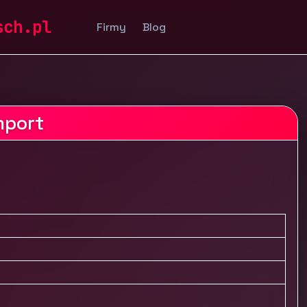
ty
sch.pl
Firmy
Blog
ia
mport