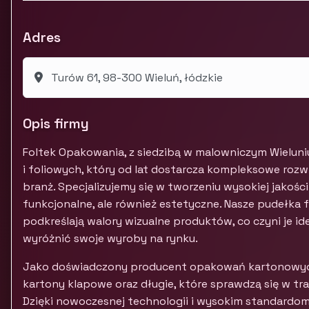
Adres
Turów 61, 98-300 Wieluń, łódzkie
Opis firmy
Foltek Opakowania, z siedzibą w malowniczym Wielu
i foliowych, który od lat dostarcza kompleksowe rozw
branż. Specjalizujemy się w tworzeniu wysokiej jakośc
funkcjonalne, ale również estetyczne. Nasze pudełka f
podkreślają walory wizualne produktów, co czyni je 
wyróżnić swoje wyroby na rynku.
Jako doświadczony producent opakowań kartonowych,
kartony klapowe oraz długie, które sprawdzą się w 
Dzięki nowoczesnej technologii i wysokim standardo