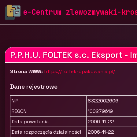
zlewozmywaki-krosch.pl
Firmy
Opakowania i etykie
e-Centrum zlewozmywaki-kro
Producent opakowań kartonowychFoltek Opakowan
P.P.H.U. FOLTEK s.c. Eksport - I
Strona WWW:
https://foltek-opakowania.pl/
Dane rejestrowe
NIP
8322002606
REGON
100279619
Data powstania
2006-11-22
Data rozpoczęcia działalności
2006-11-22