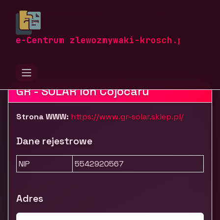
zlewozmywaki-krosch.pl
Firmy
Usługi dla firm
Pozostałe usługi B2B
Producent szklarni ogrodowych GR-Solar
e-Centrum zlewozmywaki-krosch.pl
GR - SOLAR Ion Cojocaru
Strona WWW:
https://www.gr-solar.sklep.pl/
Dane rejestrowe
NIP
5542920567
Adres