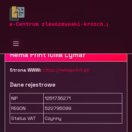
zlewozmywaki-krosch.pl
Firmy
Usługi dla firm
Marketing, reklama i PR
RemaPrint - Nadruki na koszulkach Warszawa
e-Centrum zlewozmywaki-krosch.pl
Rema Print Iuliia Lymar
Strona WWW:
https://remaprint.pl/
Dane rejestrowe
NIP
1251736271
REGON
522795099
Status VAT
Czynny