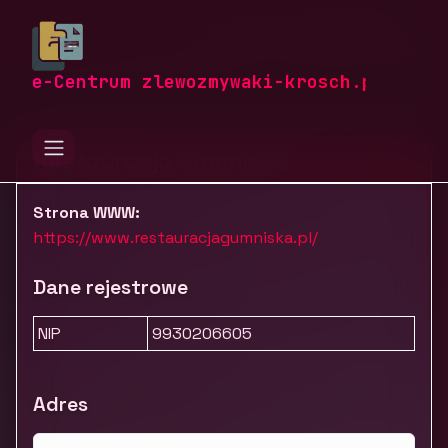
zlewozmywaki-krosch.pl
Firmy
Usługi dla firm
Gastronomia i hotelarstwo
Restauracja Gumniska
e-Centrum zlewozmywaki-krosch.pl
Restauracja Gumniska
Strona WWW:
https://www.restauracjagumniska.pl/
Dane rejestrowe
NIP
9930206605
Adres