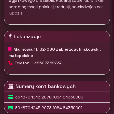
wyjątkowego dla siebie. Podaruj sobie lub bliskim
odrobinę magii polskiej tradycji, odwiedzając nas
już dziś!
Lokalizacje
Malinowa 11, 32-080 Zabierzów, krakowski,
małopolskie
Telefon: +48607362232
Numery kont bankowych
35 1870 1045 2078 1084 84350003
89 1870 1045 2078 1084 84350001