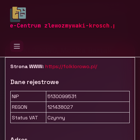
zlewozmywaki-krosch.pl
Firmy
Moda i akcesoria
Odzież
Sklep folkowy folklorowo.pl
e-Centrum zlewozmywaki-krosch.pl
FOLKLOROWO, Monika Bartak
Strona WWW:
https://folklorowo.pl/
Dane rejestrowe
NIP
5130099531
REGON
121438027
Status VAT
Czynny
Adres