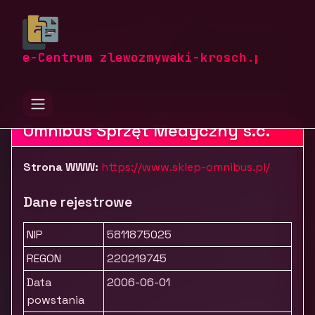
zlewozmywaki-krosch.pl
Firmy
Zdrowie i uroda
Sprzęt i wyroby medyczne
Sklep medyczny Omnibus
e-Centrum zlewozmywaki-krosch.pl
Omnibus Sprzęt Medyczny s.c.
Strona WWW:
https://www.sklep-omnibus.pl/
Dane rejestrowe
NIP
5811875025
REGON
220219745
Data
2006-06-01
powstania