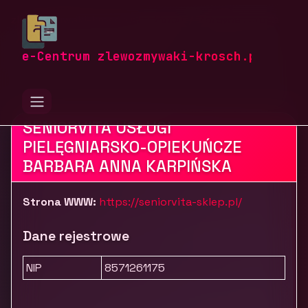
zlewozmywaki-krosch.pl
Firmy
Zdrowie i uroda
Sprzęt i wyroby medyczne
Sklep medyczny SeniorVita
e-Centrum zlewozmywaki-krosch.pl
SENIORVITA USŁUGI
PIELĘGNIARSKO-OPIEKUŃCZE
BARBARA ANNA KARPIŃSKA
Strona WWW:
https://seniorvita-sklep.pl/
Dane rejestrowe
NIP
8571261175