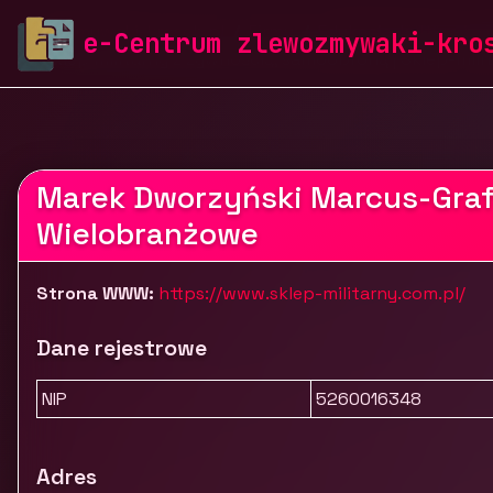
zlewozmywaki-krosch.pl
Firmy
Edukacja, kultura i r
e-Centrum zlewozmywaki-kro
Sklep militarny z żywnością, samoobroną | Sklep-mili
Marek Dworzyński Marcus-Graf
Wielobranżowe
Strona WWW:
https://www.sklep-militarny.com.pl/
Dane rejestrowe
NIP
5260016348
Adres