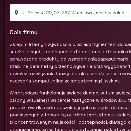
ul. Brzeska 20, 03-737 Warszawa, mazowieckie
Opis firmy
Sklep militarny z żywnością oraz asortymentem do s
survivalowych, treningach outdoor i przygotowaniu do
sprawdzone produkty do wzmocnienia zapasu: marlej 
stabilne parametry przechowywania oraz wygodę w t
również rozwiązania łączące praktyczność z zastoso
akcesoria kompatybilne ze sprzętem myśliwskim.
W sprzedaży funkcjonują świece dymne, w tym świec
osłony wizualnej i wsparcie taktyczne w środowisku
produktów dla osób poszukujących narzędzi do ćwic
powiązanych z tematyką outdoor i sprzętem strzelecki
skoncentrowanym na jakości i dostępności, dlatego kl
organizacji wyjść w teren, przygotowania pakietów 