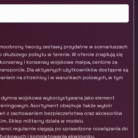
amoobrony tworzy zestawy przydatne w scenariuszach
 dłuższego pobytu w terenie. W ofercie znajdują się
konserwy i konserwy wojskowe małpa, cenione za
ransporcie. Dla aktywnych użytkowników dostępne są
waniem na strzelnicy i w warunkach polowych, w tym
a dymna wojskowa wykorzystywana jako element
 treningowym. Asortyment obejmuje także wybór
zeń z zachowaniem bezpieczeństwa oraz akcesoriów
m. Sklep militarny działa w modelu
ienci regularnie sięgają po sprawdzone rozwiązania do
ratunkowych i kompletowania ekwipunku.