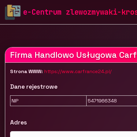
zlewozmywaki-krosch.pl
Firmy
Motoryzacja i trans
e-Centrum zlewozmywaki-kro
Sklep z częściami do samochodów francuskich Carfr
Firma Handlowo Usługowa Carf
Strona WWW:
https://www.carfrance24.pl/
Dane rejestrowe
NIP
5471966348
Adres