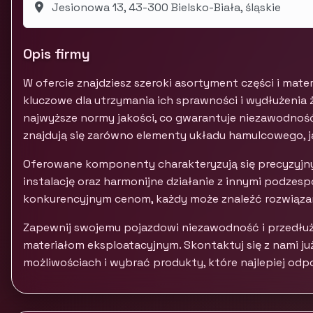
Jesionowa 13, 43-300 Bielsko-Biała, śląskie
Opis firmy
W ofercie znajdziesz szeroki asortyment części i mat
kluczowe dla utrzymania ich sprawności i wydłużenia
najwyższe normy jakości, co gwarantuje niezawodność
znajdują się zarówno elementy układu hamulcowego, ja
Oferowane komponenty charakteryzują się precyzyjn
instalację oraz harmonijne działanie z innymi podzespo
konkurencyjnym cenom, każdy może znaleźć rozwiązan
Zapewnij swojemu pojazdowi niezawodność i przedłuż
materiałom eksploatacyjnym. Skontaktuj się z nami ju
możliwościach i wybrać produkty, które najlepiej od