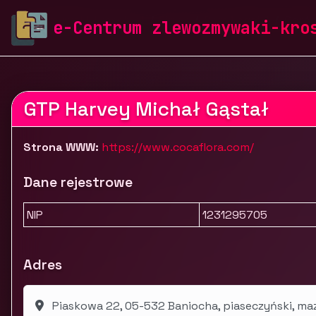
zlewozmywaki-krosch.pl
Firmy
Dom i ogród
Ogró
e-Centrum zlewozmywaki-kro
GTP Harvey Michał Gąstał
Strona WWW:
https://www.cocaflora.com/
Dane rejestrowe
NIP
1231295705
Adres
Piaskowa 22, 05-532 Baniocha, piaseczyński, ma