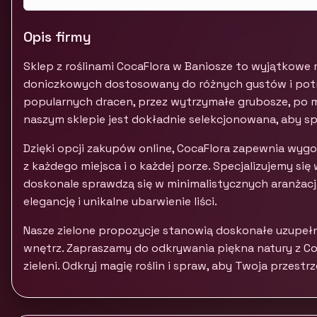
Opis firmy
Sklep z roślinami CocaFlora w Baniosze to wyjątkowe 
doniczkowych dostosowany do różnych gustów i potrz
popularnych dracen, przez wytrzymałe grubosze, po m
naszym sklepie jest dokładnie selekcjonowana, aby s
Dzięki opcji zakupów online, CocaFlora zapewnia wyg
z każdego miejsca i o każdej porze. Specjalizujemy się 
doskonale sprawdzą się w minimalistycznych aranżacja
elegancję i unikalne ubarwienie liści.
Nasze zielone propozycje stanowią doskonałe uzupełn
wnętrz. Zapraszamy do odkrywania piękna natury z Coca
zieleni. Odkryj magię roślin i spraw, aby Twoja przes