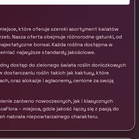
miejsce, które oferuje szeroki asortyment kwiatów
eb. Nasza oferta obejmuje różnorodne gatunki, od
ajestatyczne bonsai. Każda roślina dostępna w
pełniać najwyższe standardy jakościowe.
odny dostęp do zielonego świata roślin doniczkowych
w dostarczaniu roślin takich jak kaktusy, które
ch, oraz alokazje i aglaonemy, cenione za swoją
ienie zarówno nowoczesnych, jak i klasycznych
Flora – miejsca, gdzie jakość łączy się z pasją do
trzeń nabrała niepowtarzalnego charakteru.