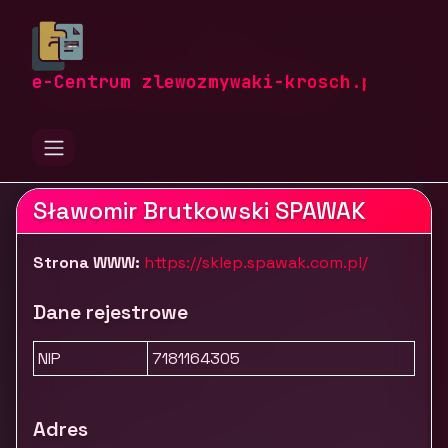
zlewozmywaki-krosch.pl
Firmy
Przemysł i produkcja
Ogrzewanie, klimatyzacja i wentylacja
e-Centrum zlewozmywaki-krosch.pl
Spawak - producent wyrobów ze stali nierdzewnej
Sławomir Brutkowski SPAWAK
Strona WWW:
https://sklep.spawak.com.pl/
Dane rejestrowe
NIP
7181164305
Adres