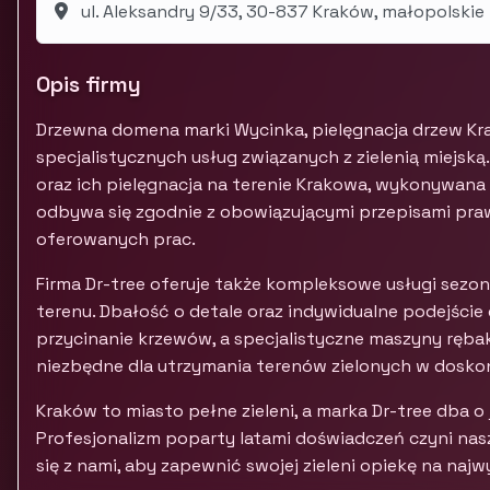
ul. Aleksandry 9/33, 30-837 Kraków, małopolskie
Opis firmy
Drzewna domena marki Wycinka, pielęgnacja drzew Kra
specjalistycznych usług związanych z zielenią miejską
oraz ich pielęgnacja na terenie Krakowa, wykonywana
odbywa się zgodnie z obowiązującymi przepisami prawa
oferowanych prac.
Firma Dr-tree oferuje także kompleksowe usługi sezon
terenu. Dbałość o detale oraz indywidualne podejście 
przycinanie krzewów, a specjalistyczne maszyny rębaki
niezbędne dla utrzymania terenów zielonych w doskon
Kraków to miasto pełne zieleni, a marka Dr-tree dba o 
Profesjonalizm poparty latami doświadczeń czyni na
się z nami, aby zapewnić swojej zieleni opiekę na naj