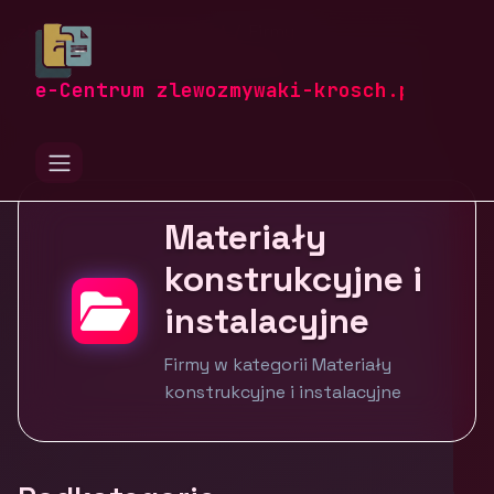
zlewozmywaki-krosch.pl
Firmy
Budownictwo i nieruchomości
Materiały konstrukcyjne i instalacyjne
e-Centrum zlewozmywaki-krosch.pl
Materiały
konstrukcyjne i
instalacyjne
Firmy w kategorii Materiały
konstrukcyjne i instalacyjne