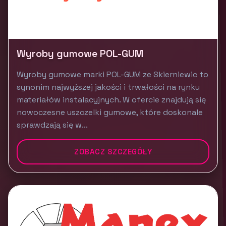
Wyroby gumowe POL-GUM
Wyroby gumowe marki POL-GUM ze Skierniewic to
synonim najwyższej jakości i trwałości na rynku
materiałów instalacyjnych. W ofercie znajdują się
nowoczesne uszczelki gumowe, które doskonale
sprawdzają się w...
ZOBACZ SZCZEGÓŁY