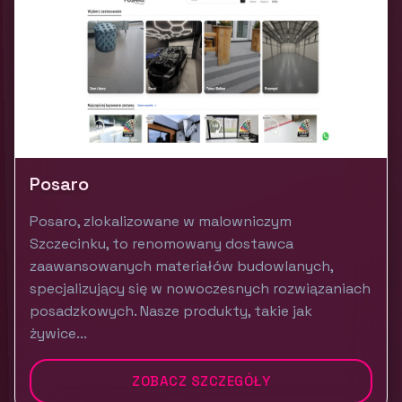
Posaro
Posaro, zlokalizowane w malowniczym
Szczecinku, to renomowany dostawca
zaawansowanych materiałów budowlanych,
specjalizujący się w nowoczesnych rozwiązaniach
posadzkowych. Nasze produkty, takie jak
żywice...
ZOBACZ SZCZEGÓŁY