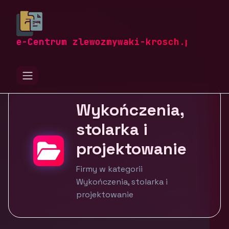
zlewozmywaki-krosch.pl
Firmy
Budownictwo i nieruchomości
Wykończenia, stolarka i projektowanie
e-Centrum zlewozmywaki-krosch.pl
Wykończenia,
stolarka i
projektowanie
Firmy w kategorii
Wykończenia, stolarka i
projektowanie