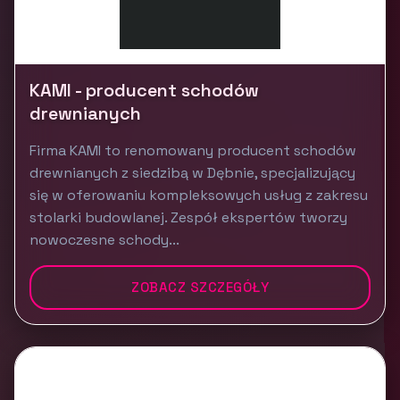
KAMI - producent schodów
drewnianych
Firma KAMI to renomowany producent schodów
drewnianych z siedzibą w Dębnie, specjalizujący
się w oferowaniu kompleksowych usług z zakresu
stolarki budowlanej. Zespół ekspertów tworzy
nowoczesne schody...
ZOBACZ SZCZEGÓŁY