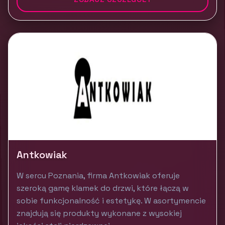
Antkowiak
W sercu Poznania, firma Antkowiak oferuje
szeroką gamę klamek do drzwi, które łączą w
sobie funkcjonalność i estetykę. W asortymencie
znajdują się produkty wykonane z wysokiej