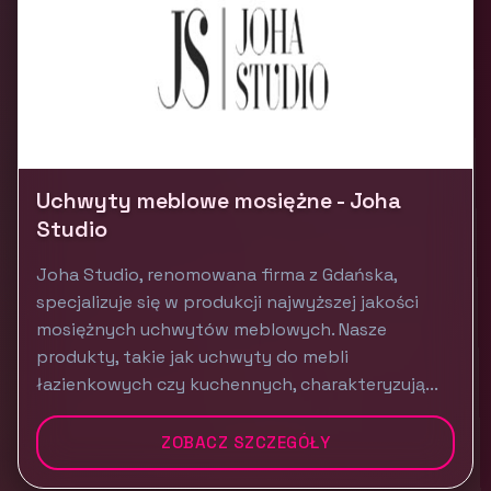
Uchwyty meblowe mosiężne - Joha
Studio
Joha Studio, renomowana firma z Gdańska,
specjalizuje się w produkcji najwyższej jakości
mosiężnych uchwytów meblowych. Nasze
produkty, takie jak uchwyty do mebli
łazienkowych czy kuchennych, charakteryzują...
ZOBACZ SZCZEGÓŁY