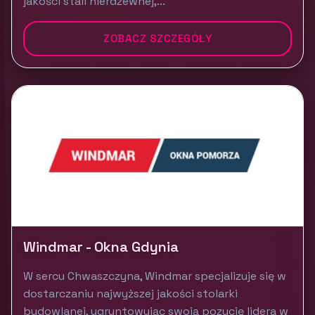
jakości stali nierdzewnej,...
ZOBACZ SZCZEGÓŁY
Windmar - Okna Gdynia
W sercu Chwaszczyna, Windmar specjalizuje się w
dostarczaniu najwyższej jakości stolarki
budowlanej, ugruntowując swoją pozycję lidera w