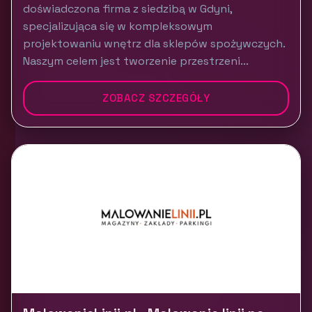
doświadczona firma z siedzibą w Gdyni,
specjalizująca się w kompleksowym
projektowaniu wnętrz dla sklepów spożywczych.
Naszym celem jest tworzenie przestrzeni...
ZOBACZ SZCZEGÓŁY