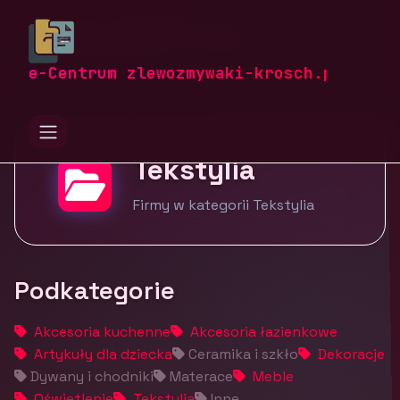
zlewozmywaki-krosch.pl
Firmy
Dom i ogród
Wyposażenie domu
Tekstylia
e-Centrum zlewozmywaki-krosch.pl
Tekstylia
Firmy w kategorii Tekstylia
Podkategorie
Akcesoria kuchenne
Akcesoria łazienkowe
Artykuły dla dziecka
Ceramika i szkło
Dekoracje
Dywany i chodniki
Materace
Meble
Oświetlenie
Tekstylia
Inne