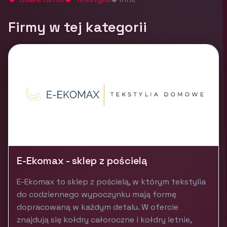
Firmy w tej kategorii
E-Ekomax - sklep z pościelą
E-Ekomax to sklep z pościelą, w którym tekstylia
do codziennego wypoczynku mają formę
dopracowaną w każdym detalu. W ofercie
znajdują się kołdry całoroczne i kołdry letnie,