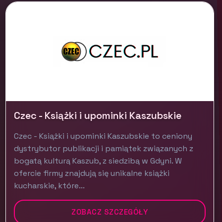
Czec - Książki i upominki Kaszubskie
Czec - Książki i upominki Kaszubskie to ceniony
dystrybutor publikacji i pamiątek związanych z
bogatą kulturą Kaszub, z siedzibą w Gdyni. W
ofercie firmy znajdują się unikalne książki
kucharskie, które...
ZOBACZ SZCZEGÓŁY