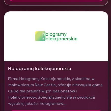
Hologramy kolekcjonerskie
Firma Hologramy Kolekcjonerskie, z siedzibą w
malowniczym New Castle, oferuje niezwykłą gamę
usług dla prawdziwych pasjonatów i
kolekcjonerów. Specjalizujemy się w produkcji
wysokiej jakości hologramów,...