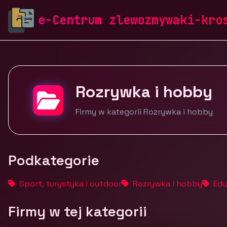
zlewozmywaki-krosch.pl
Firmy
Edukacja, kultura i r
e-Centrum zlewozmywaki-kro
Rozrywka i hobby
Firmy w kategorii Rozrywka i hobby
Podkategorie
Sport, turystyka i outdoor
Rozrywka i hobby
Eduk
Firmy w tej kategorii