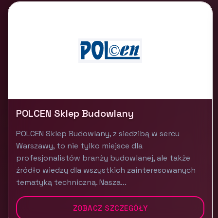
POLCEN Sklep Budowlany
POLCEN Sklep Budowlany, z siedzibą w sercu
Warszawy, to nie tylko miejsce dla
profesjonalistów branży budowlanej, ale także
źródło wiedzy dla wszystkich zainteresowanych
tematyką techniczną. Nasza...
ZOBACZ SZCZEGÓŁY