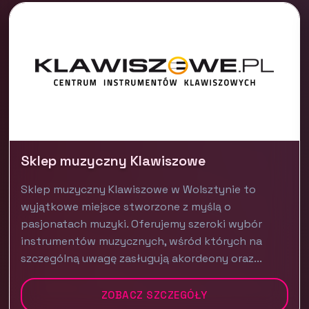
Sklep muzyczny Klawiszowe
Sklep muzyczny Klawiszowe w Wolsztynie to
wyjątkowe miejsce stworzone z myślą o
pasjonatach muzyki. Oferujemy szeroki wybór
instrumentów muzycznych, wśród których na
szczególną uwagę zasługują akordeony oraz...
ZOBACZ SZCZEGÓŁY