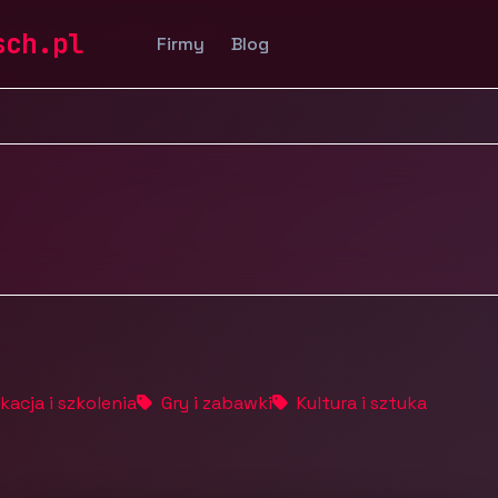
ozrywka
Rozrywka i hobby
sch.pl
Firmy
Blog
acja i szkolenia
Gry i zabawki
Kultura i sztuka