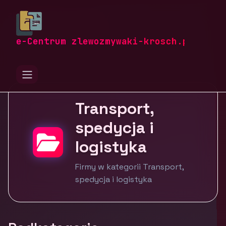
zlewozmywaki-krosch.pl
Firmy
Motoryzacja i transport
Transport, spedycja i logistyka
e-Centrum zlewozmywaki-krosch.pl
Transport,
spedycja i
logistyka
Firmy w kategorii Transport,
spedycja i logistyka