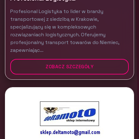
Profesional Logistyka to lider w branży
transportowej z siedzibą w Krakowie,
specjalizujący się w kompleksowych
rozwiązaniach logistycznych. Oferujemy
profesjonalny transport towarów do Niemiec,
zapewniając...
ZOBACZ SZCZEGÓŁY