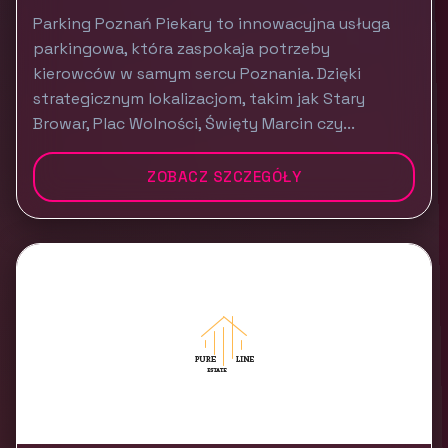
Parking Poznań Piekary to innowacyjna usługa
parkingowa, która zaspokaja potrzeby
kierowców w samym sercu Poznania. Dzięki
strategicznym lokalizacjom, takim jak Stary
Browar, Plac Wolności, Święty Marcin czy...
ZOBACZ SZCZEGÓŁY