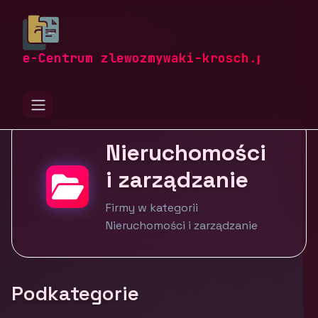
zlewozmywaki-krosch.pl
Firmy
Budownictwo i nieruchomości
Nieruchomości i zarządzanie
e-Centrum zlewozmywaki-krosch.pl
Nieruchomości
i zarządzanie
Firmy w kategorii
Nieruchomości i zarządzanie
Podkategorie