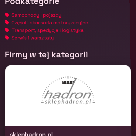
Podkategorie
Samochody i pojazdy
Części i akcesoria motoryzacyjne
Transport, spedycja i logistyka
Serwis i warsztaty
Firmy w tej kategorii
sklephadron.pl