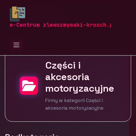
zlewozmywaki-krosch.pl
Firmy
Motoryzacja i transport
Części i akcesoria motoryzacyjne
e-Centrum zlewozmywaki-krosch.pl
Części i
akcesoria
motoryzacyjne
Firmy w kategorii Części i
akcesoria motoryzacyjne