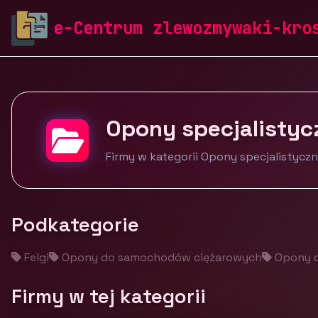
zlewozmywaki-krosch.pl
Firmy
Pojazdy i środki tra
e-Centrum zlewozmywaki-kro
Opony specjalistyc
Firmy w kategorii Opony specjalistycz
Podkategorie
Felgi
Opony do samochodów ciężarowych
Opony 
Firmy w tej kategorii