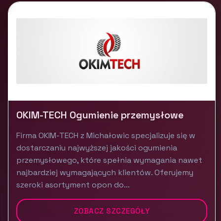
OKIM-TECH Ogumienie przemysłowe
Firma OKIM-TECH z Michałowic specjalizuje się w
dostarczaniu najwyższej jakości ogumienia
przemysłowego, które spełnia wymagania nawet
najbardziej wymagających klientów. Oferujemy
szeroki asortyment opon do...
ZOBACZ SZCZEGÓŁY