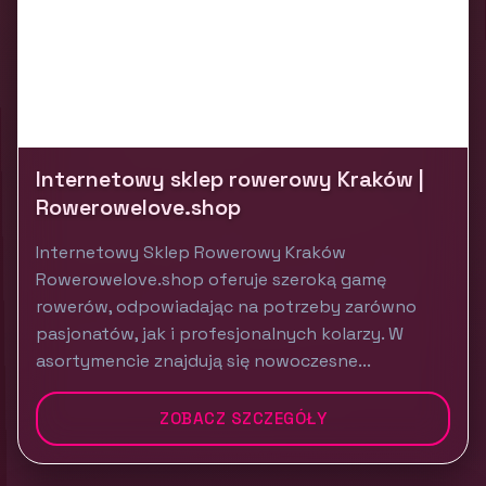
Internetowy sklep rowerowy Kraków |
Rowerowelove.shop
Internetowy Sklep Rowerowy Kraków
Rowerowelove.shop oferuje szeroką gamę
rowerów, odpowiadając na potrzeby zarówno
pasjonatów, jak i profesjonalnych kolarzy. W
asortymencie znajdują się nowoczesne...
ZOBACZ SZCZEGÓŁY