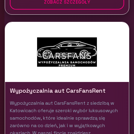
ZOBACZ SZCZEGÓŁY
Wypożyczalnia aut CarsFansRent
Wypożyczalnia aut CarsFansRent z siedzibą w
Katowicach oferuje szeroki wybór luksusowych
samochodów, które idealnie sprawdzą się
zarówno na co dzień, jak i w wyjątkowych
okazjach. W naszej flocie znajdziesz...