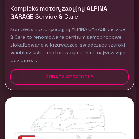
Kompleks motoryzacyjny ALPINA
GARAGE Service & Care
Kompleks motoryzacyjny ALPINA GARAGE Service
& Care to renomowane centrum samochodowe
zlokalizowane w Krzywaczce, świadczące szeroki
wachlarz usług motoryzacyjnych na najwyższym
poziomie....
ZOBACZ SZCZEGÓŁY