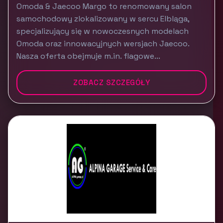
Omoda & Jaecoo Margo to renomowany salon
samochodowy zlokalizowany w sercu Elbląga,
specjalizujący się w nowoczesnych modelach
Omoda oraz innowacyjnych wersjach Jaecoo.
Nasza oferta obejmuje m.in. flagowe...
ZOBACZ SZCZEGÓŁY