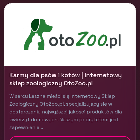
Karmy dla psów i kotów | Internetowy
sklep zoologiczny OtoZoo.pl
W sercu Leszna mieści się Internetowy Sklep
Zoologiczny OtoZoo.pl, specjalizujący się w
dostarczaniu najwyższej jakości produktów dla
zwierząt domowych. Naszym priorytetem jest
zapewnienie...