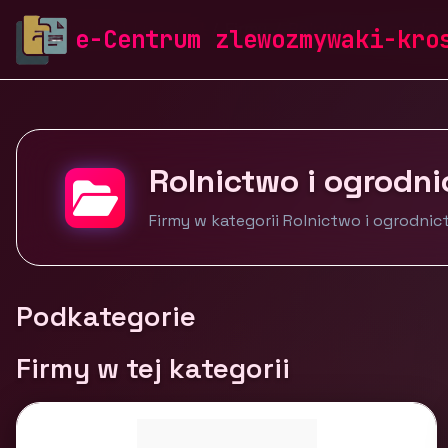
zlewozmywaki-krosch.pl
Firmy
Rolnictwo i ogrodni
e-Centrum zlewozmywaki-kro
Rolnictwo i ogrodn
Firmy w kategorii Rolnictwo i ogrodni
Podkategorie
Firmy w tej kategorii