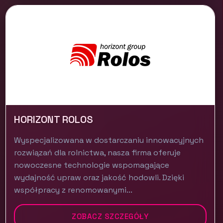
HORIZONT ROLOS
Wyspecjalizowana w dostarczaniu innowacyjnych
rozwiązań dla rolnictwa, nasza firma oferuje
nowoczesne technologie wspomagające
wydajność upraw oraz jakość hodowli. Dzięki
współpracy z renomowanymi...
ZOBACZ SZCZEGÓŁY