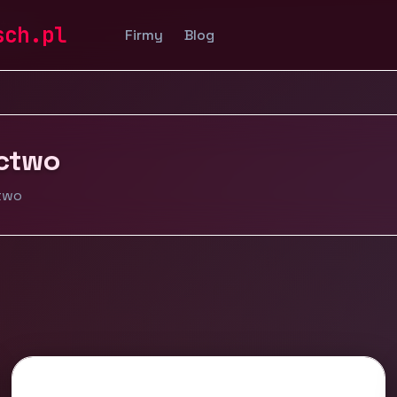
ctwo
sch.pl
Firmy
Blog
ictwo
ctwo