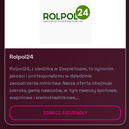
Rolpol24
Rolpol24, z siedzibą w Szepietowie, to synonim
jakości i profesjonalizmu w dziedzinie
zaopatrzenia rolnictwa. Nasza oferta obejmuje
szeroką gamę nawozów, w tym nawozy azotowe,
wapniowe i wieloskładnikowe,...
ZOBACZ SZCZEGÓŁY