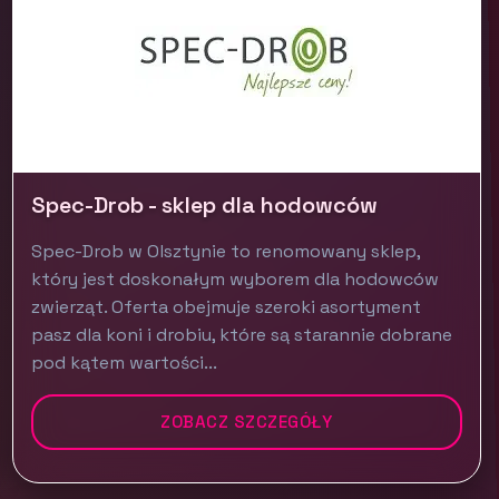
Spec-Drob - sklep dla hodowców
Spec-Drob w Olsztynie to renomowany sklep,
który jest doskonałym wyborem dla hodowców
zwierząt. Oferta obejmuje szeroki asortyment
pasz dla koni i drobiu, które są starannie dobrane
pod kątem wartości...
ZOBACZ SZCZEGÓŁY