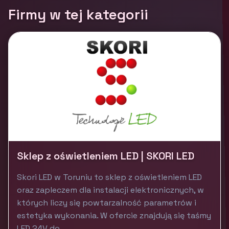
Firmy w tej kategorii
Sklep z oświetleniem LED | SKORI LED
Skori LED w Toruniu to sklep z oświetleniem LED
oraz zapleczem dla instalacji elektronicznych, w
których liczy się powtarzalność parametrów i
estetyka wykonania. W ofercie znajdują się taśmy
LED 24V do...