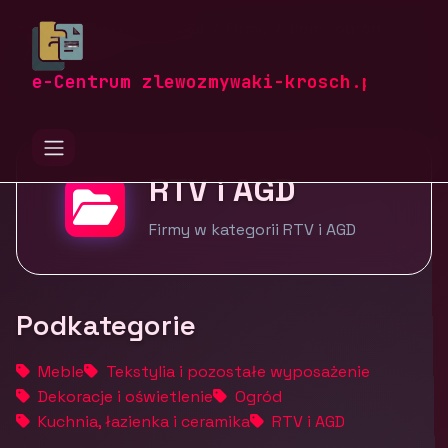
zlewozmywaki-krosch.pl
Firmy
Dom i ogród
RTV i AGD
e-Centrum zlewozmywaki-krosch.pl
RTV i AGD
Firmy w kategorii RTV i AGD
Podkategorie
Meble
Tekstylia i pozostałe wyposażenie
Dekoracje i oświetlenie
Ogród
Kuchnia, łazienka i ceramika
RTV i AGD