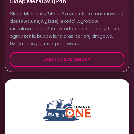
Sklep Metalowy24h
Sklep Metalowy24h w Szczecinie to renomowany
dostawca najwyższej jakości wyrobów
metalowych, takich jak odbojnice przemysłowe,
ogrodzenia budowlane oraz bariery drogowe.
Dzięki precyzyjnie opracowanej...
ZOBACZ SZCZEGÓŁY