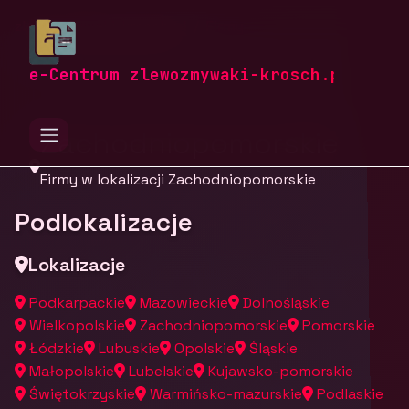
zlewozmywaki-krosch.pl
Firmy
Firmy z województwa
e-Centrum zlewozmywaki-krosch.pl
Zachodniopomorskie
Firmy w lokalizacji Zachodniopomorskie
Podlokalizacje
Lokalizacje
Podkarpackie
Mazowieckie
Dolnośląskie
Wielkopolskie
Zachodniopomorskie
Pomorskie
Łódzkie
Lubuskie
Opolskie
Śląskie
Małopolskie
Lubelskie
Kujawsko-pomorskie
Świętokrzyskie
Warmińsko-mazurskie
Podlaskie