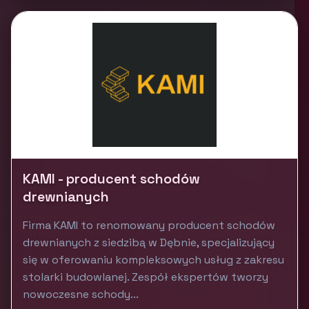
KAMI - producent schodów
drewnianych
Firma KAMI to renomowany producent schodów
drewnianych z siedzibą w Dębnie, specjalizujący
się w oferowaniu kompleksowych usług z zakresu
stolarki budowlanej. Zespół ekspertów tworzy
nowoczesne schody...