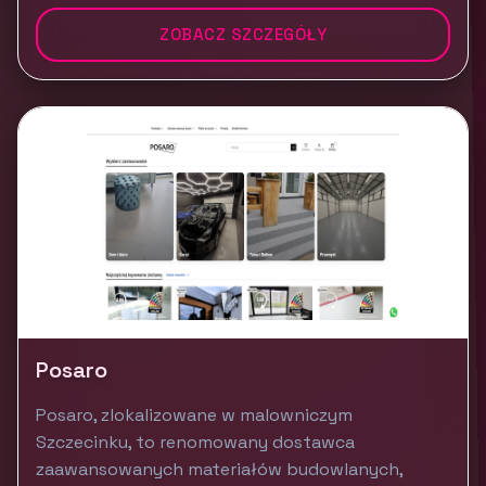
ZOBACZ SZCZEGÓŁY
Posaro
Posaro, zlokalizowane w malowniczym
Szczecinku, to renomowany dostawca
zaawansowanych materiałów budowlanych,