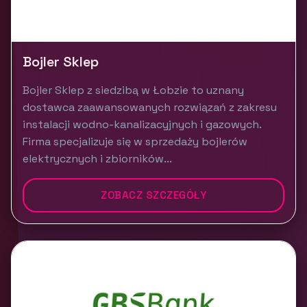
Bojler Sklep
Bojler Sklep z siedzibą w Łobzie to uznany
dostawca zaawansowanych rozwiązań z zakresu
instalacji wodno-kanalizacyjnych i gazowych.
Firma specjalizuje się w sprzedaży bojlerów
elektrycznych i zbiorników...
ZOBACZ SZCZEGÓŁY