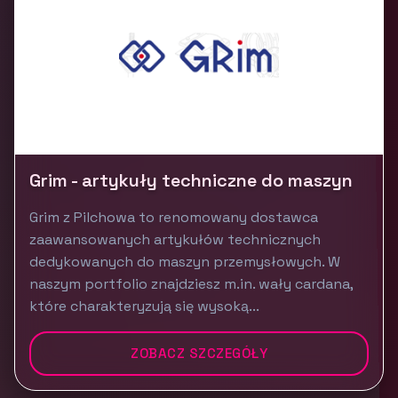
Grim - artykuły techniczne do maszyn
Grim z Pilchowa to renomowany dostawca
zaawansowanych artykułów technicznych
dedykowanych do maszyn przemysłowych. W
naszym portfolio znajdziesz m.in. wały cardana,
które charakteryzują się wysoką...
ZOBACZ SZCZEGÓŁY