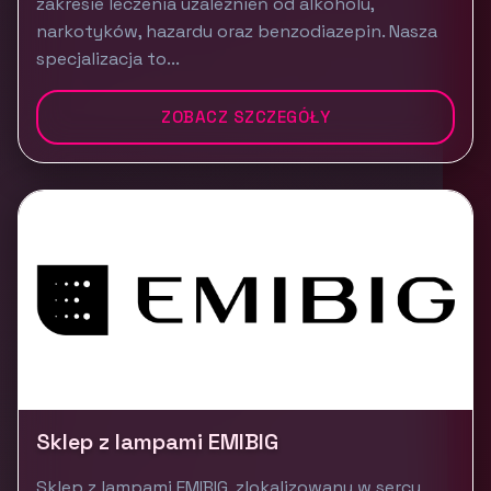
zakresie leczenia uzależnień od alkoholu,
narkotyków, hazardu oraz benzodiazepin. Nasza
specjalizacja to...
ZOBACZ SZCZEGÓŁY
Sklep z lampami EMIBIG
Sklep z lampami EMIBIG, zlokalizowany w sercu