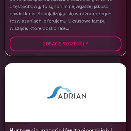
Częstochowy, to synonim najwyższej jakości
oświetlenia. Specjalizując się w różnorodnych
rozwiązaniach, oferujemy luksusowe lampy
wiszące, które doskonale...
ZOBACZ SZCZEGÓŁY
Hurtownia materiałów tapicerskich |