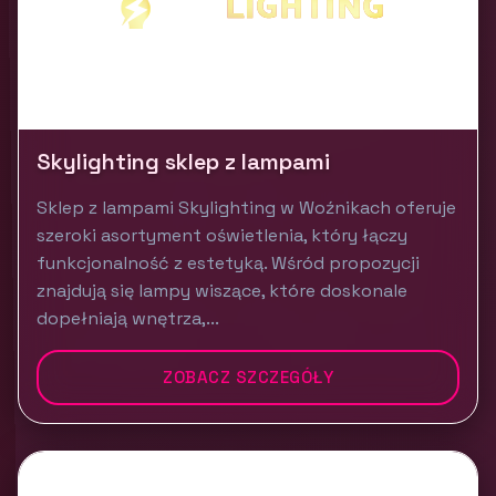
Skylighting sklep z lampami
Sklep z lampami Skylighting w Woźnikach oferuje
szeroki asortyment oświetlenia, który łączy
funkcjonalność z estetyką. Wśród propozycji
znajdują się lampy wiszące, które doskonale
dopełniają wnętrza,...
ZOBACZ SZCZEGÓŁY