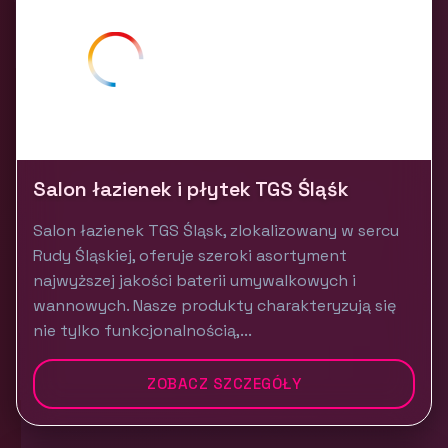
Salon łazienek i płytek TGS Śląśk
Salon łazienek TGS Śląsk, zlokalizowany w sercu
Rudy Śląskiej, oferuje szeroki asortyment
najwyższej jakości baterii umywalkowych i
wannowych. Nasze produkty charakteryzują się
nie tylko funkcjonalnością,...
ZOBACZ SZCZEGÓŁY