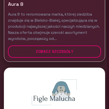
Aura 8
Aura 8 to renomowana marka, której siedziba
znajduje się w Bielsko-Białej, specjalizująca się w
produkcji najwyższej jakości naczyń miedzianych.
Nasza oferta obejmuje szeroki asortyment
wyrobów, począwszy od...
ZOBACZ SZCZEGÓŁY