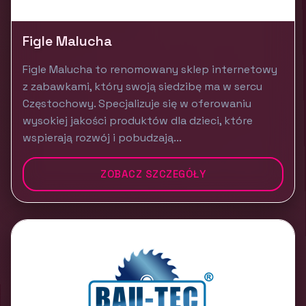
Figle Malucha
Figle Malucha to renomowany sklep internetowy
z zabawkami, który swoją siedzibę ma w sercu
Częstochowy. Specjalizuje się w oferowaniu
wysokiej jakości produktów dla dzieci, które
wspierają rozwój i pobudzają...
ZOBACZ SZCZEGÓŁY