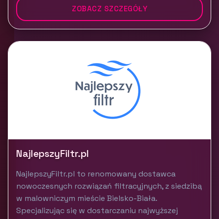
ZOBACZ SZCZEGÓŁY
NajlepszyFiltr.pl
NajlepszyFiltr.pl to renomowany dostawca
nowoczesnych rozwiązań filtracyjnych, z siedzibą
w malowniczym mieście Bielsko-Biała.
Specjalizując się w dostarczaniu najwyższej