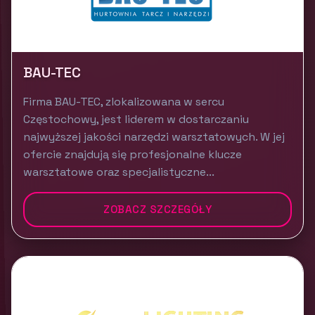
BAU-TEC
Firma BAU-TEC, zlokalizowana w sercu
Częstochowy, jest liderem w dostarczaniu
najwyższej jakości narzędzi warsztatowych. W jej
ofercie znajdują się profesjonalne klucze
warsztatowe oraz specjalistyczne...
ZOBACZ SZCZEGÓŁY