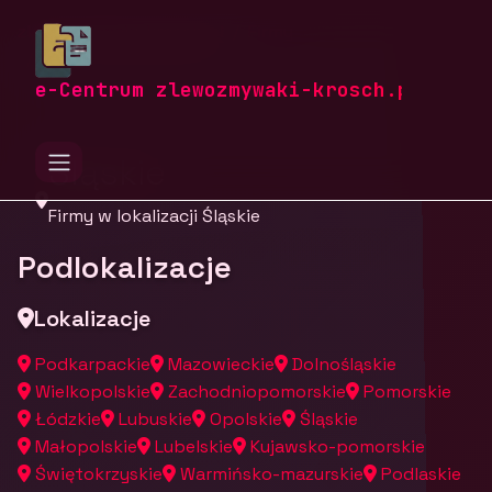
zlewozmywaki-krosch.pl
Firmy
Firmy z województwa
e-Centrum zlewozmywaki-krosch.pl
Śląskie
Firmy w lokalizacji Śląskie
Podlokalizacje
Lokalizacje
Podkarpackie
Mazowieckie
Dolnośląskie
Wielkopolskie
Zachodniopomorskie
Pomorskie
Łódzkie
Lubuskie
Opolskie
Śląskie
Małopolskie
Lubelskie
Kujawsko-pomorskie
Świętokrzyskie
Warmińsko-mazurskie
Podlaskie