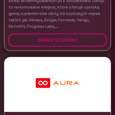
Sklep WitaminySwanson.pl z Goczałkowic Zdroju
to renomowane miejsce, które oferuje szeroką
gamę suplementów diety od czołowych marek
takich jak Aliness, Solgar, Formeds, Yango,
OstroVit, Progress Labs,...
ZOBACZ SZCZEGÓŁY