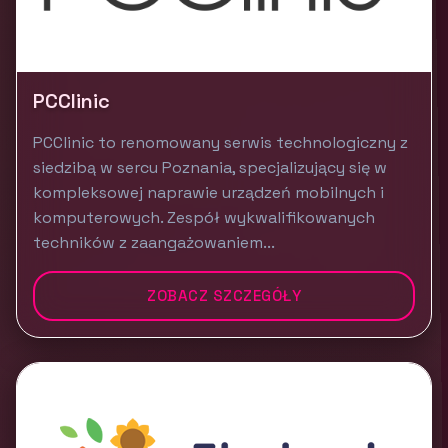
PCClinic
PCClinic to renomowany serwis technologiczny z
siedzibą w sercu Poznania, specjalizujący się w
kompleksowej naprawie urządzeń mobilnych i
komputerowych. Zespół wykwalifikowanych
techników z zaangażowaniem...
ZOBACZ SZCZEGÓŁY