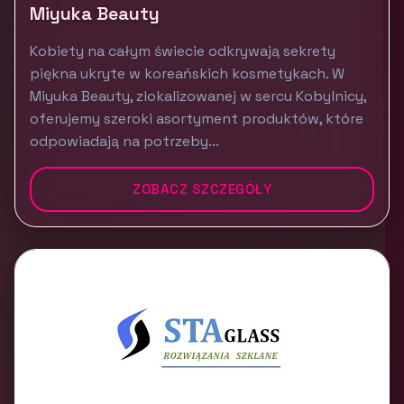
Miyuka Beauty
Kobiety na całym świecie odkrywają sekrety
piękna ukryte w koreańskich kosmetykach. W
Miyuka Beauty, zlokalizowanej w sercu Kobylnicy,
oferujemy szeroki asortyment produktów, które
odpowiadają na potrzeby...
ZOBACZ SZCZEGÓŁY