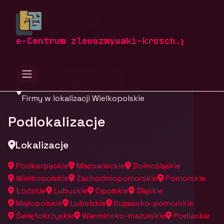
zlewozmywaki-krosch.pl
Firmy
Firmy z województwa
e-Centrum zlewozmywaki-krosch.pl
Wielkopolskie
Firmy w lokalizacji Wielkopolskie
Podlokalizacje
Lokalizacje
Podkarpackie
Mazowieckie
Dolnośląskie
Wielkopolskie
Zachodniopomorskie
Pomorskie
Łódzkie
Lubuskie
Opolskie
Śląskie
Małopolskie
Lubelskie
Kujawsko-pomorskie
Świętokrzyskie
Warmińsko-mazurskie
Podlaskie