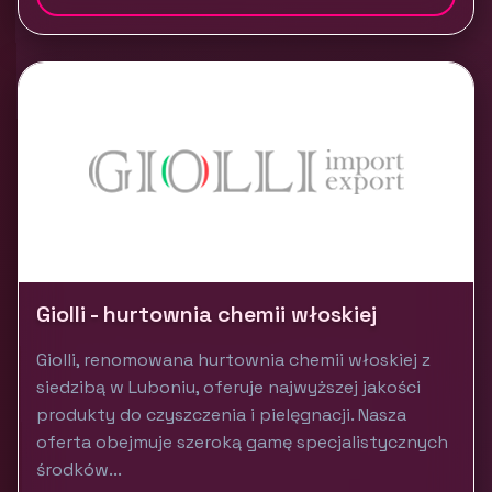
Giolli - hurtownia chemii włoskiej
Giolli, renomowana hurtownia chemii włoskiej z
siedzibą w Luboniu, oferuje najwyższej jakości
produkty do czyszczenia i pielęgnacji. Nasza
oferta obejmuje szeroką gamę specjalistycznych
środków...