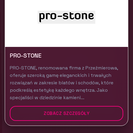
PRO-STONE
PRO-STONE, renomowana firma z Przeźmierowa,
oferuje szeroką gamę eleganckich i trwałych
rozwiązań w zakresie blatów i schodów, które
podkreślą estetykę każdego wnętrza. Jako
specjaliści w dziedzinie kamieni...
ZOBACZ SZCZEGÓŁY