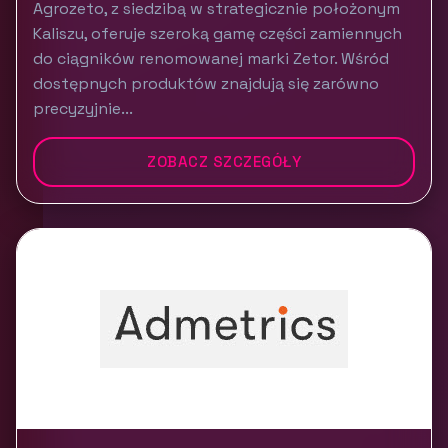
Agrozeto, z siedzibą w strategicznie położonym
Kaliszu, oferuje szeroką gamę części zamiennych
do ciągników renomowanej marki Zetor. Wśród
dostępnych produktów znajdują się zarówno
precyzyjnie...
ZOBACZ SZCZEGÓŁY