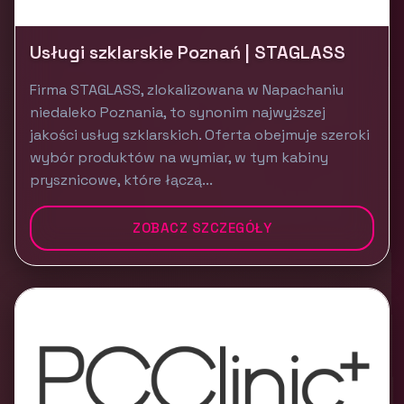
Usługi szklarskie Poznań | STAGLASS
Firma STAGLASS, zlokalizowana w Napachaniu
niedaleko Poznania, to synonim najwyższej
jakości usług szklarskich. Oferta obejmuje szeroki
wybór produktów na wymiar, w tym kabiny
prysznicowe, które łączą...
ZOBACZ SZCZEGÓŁY