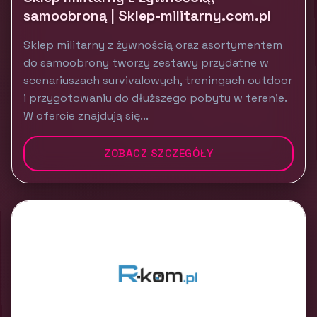
samoobroną | Sklep-militarny.com.pl
Sklep militarny z żywnością oraz asortymentem
do samoobrony tworzy zestawy przydatne w
scenariuszach survivalowych, treningach outdoor
i przygotowaniu do dłuższego pobytu w terenie.
W ofercie znajdują się...
ZOBACZ SZCZEGÓŁY