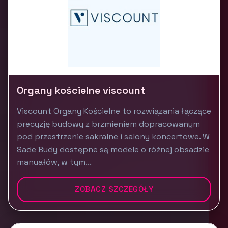
Organy kościelne viscount
Viscount Organy Kościelne to rozwiązania łączące
precyzję budowy z brzmieniem dopracowanym
pod przestrzenie sakralne i salony koncertowe. W
Sade Budy dostępne są modele o różnej obsadzie
manuałów, w tym...
ZOBACZ SZCZEGÓŁY