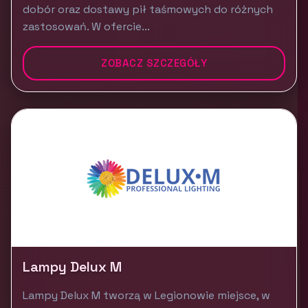
dobór oraz dostawy pił taśmowych do różnych
zastosowań. W ofercie...
ZOBACZ SZCZEGÓŁY
Lampy Delux M
Lampy Delux M tworzą w Legionowie miejsce, w