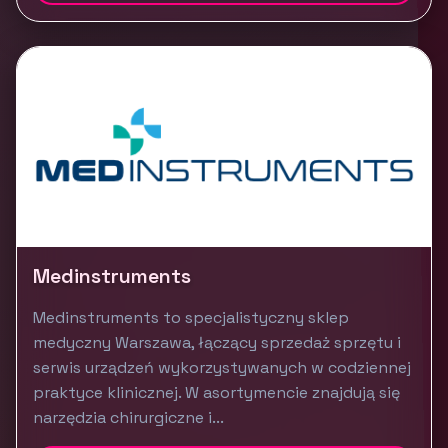
Medinstruments
Medinstruments to specjalistyczny sklep
medyczny Warszawa, łączący sprzedaż sprzętu i
serwis urządzeń wykorzystywanych w codziennej
praktyce klinicznej. W asortymencie znajdują się
narzędzia chirurgiczne i...