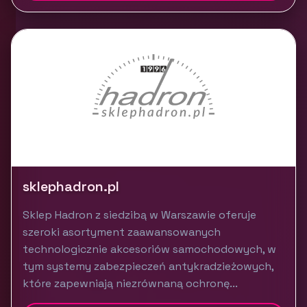
sklephadron.pl
Sklep Hadron z siedzibą w Warszawie oferuje
szeroki asortyment zaawansowanych
technologicznie akcesoriów samochodowych, w
tym systemy zabezpieczeń antykradzieżowych,
które zapewniają niezrównaną ochronę...