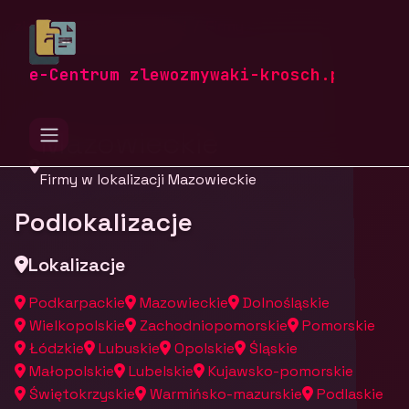
zlewozmywaki-krosch.pl
Firmy
Firmy z województwa
e-Centrum zlewozmywaki-krosch.pl
Mazowieckie
Firmy w lokalizacji Mazowieckie
Podlokalizacje
Lokalizacje
Podkarpackie
Mazowieckie
Dolnośląskie
Wielkopolskie
Zachodniopomorskie
Pomorskie
Łódzkie
Lubuskie
Opolskie
Śląskie
Małopolskie
Lubelskie
Kujawsko-pomorskie
Świętokrzyskie
Warmińsko-mazurskie
Podlaskie