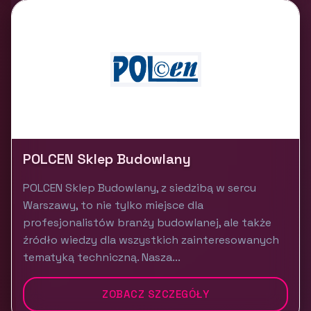
POLCEN Sklep Budowlany
POLCEN Sklep Budowlany, z siedzibą w sercu
Warszawy, to nie tylko miejsce dla
profesjonalistów branży budowlanej, ale także
źródło wiedzy dla wszystkich zainteresowanych
tematyką techniczną. Nasza...
ZOBACZ SZCZEGÓŁY