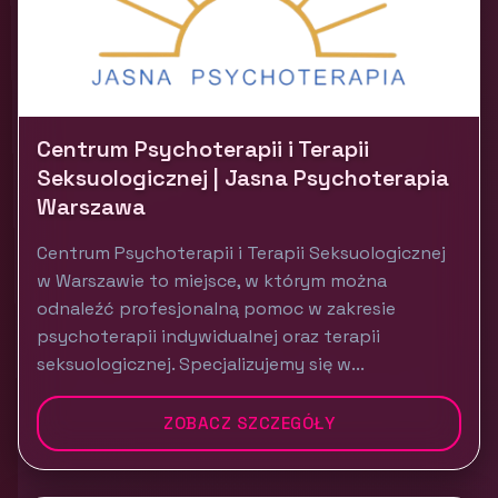
Centrum Psychoterapii i Terapii
Seksuologicznej | Jasna Psychoterapia
Warszawa
Centrum Psychoterapii i Terapii Seksuologicznej
w Warszawie to miejsce, w którym można
odnaleźć profesjonalną pomoc w zakresie
psychoterapii indywidualnej oraz terapii
seksuologicznej. Specjalizujemy się w...
ZOBACZ SZCZEGÓŁY