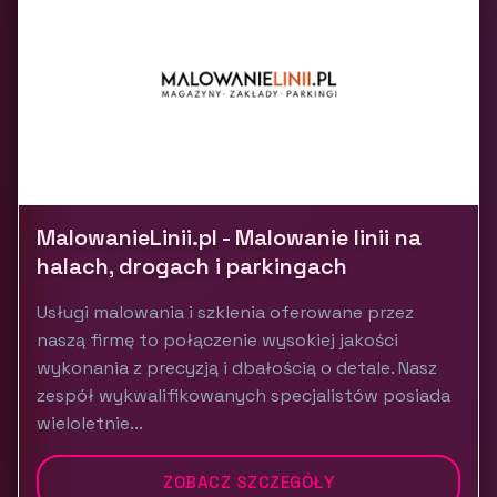
MalowanieLinii.pl - Malowanie linii na
halach, drogach i parkingach
Usługi malowania i szklenia oferowane przez
naszą firmę to połączenie wysokiej jakości
wykonania z precyzją i dbałością o detale. Nasz
zespół wykwalifikowanych specjalistów posiada
wieloletnie...
ZOBACZ SZCZEGÓŁY