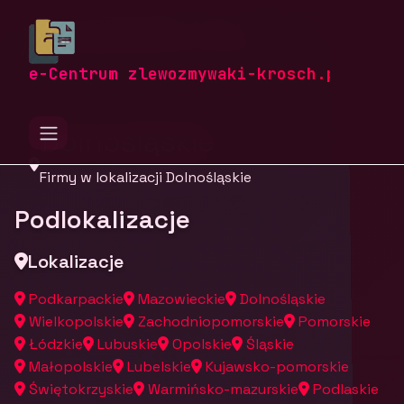
zlewozmywaki-krosch.pl
Firmy
Firmy z województwa Dolnośląskiego
e-Centrum zlewozmywaki-krosch.pl
Dolnośląskie
Firmy w lokalizacji Dolnośląskie
Podlokalizacje
Lokalizacje
Podkarpackie
Mazowieckie
Dolnośląskie
Wielkopolskie
Zachodniopomorskie
Pomorskie
Łódzkie
Lubuskie
Opolskie
Śląskie
Małopolskie
Lubelskie
Kujawsko-pomorskie
Świętokrzyskie
Warmińsko-mazurskie
Podlaskie