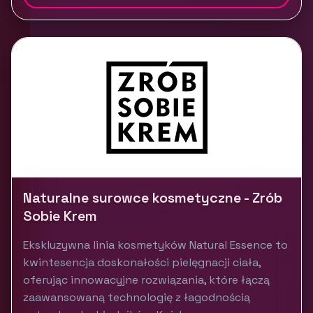
Naturalne surowce kosmetyczne - Zrób
Sobie Krem
Ekskluzywna linia kosmetyków Natural Essence to
kwintesencja doskonałości pielęgnacji ciała,
oferując innowacyjne rozwiązania, które łączą
zaawansowaną technologię z łagodnością