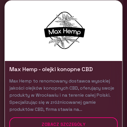
Max Hemp - olejki konopne CBD
Max Hemp to renomowany dostawca wysokiej
jakości olejków konopnych CBD, oferujący swoje
produkty w Wrocławiu i na terenie całej Polski.
Specjalizując się w zróżnicowanej gamie
produktów CBD, firma stawia na...
ZOBACZ SZCZEGÓŁY