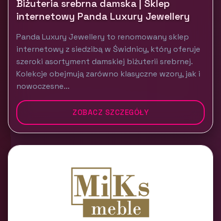
Biżuteria srebrna damska | Sklep
internetowy Panda Luxury Jewellery
Panda Luxury Jewellery to renomowany sklep
internetowy z siedzibą w Świdnicy, który oferuje
szeroki asortyment damskiej biżuterii srebrnej.
Kolekcje obejmują zarówno klasyczne wzory, jak i
nowoczesne...
ZOBACZ SZCZEGÓŁY