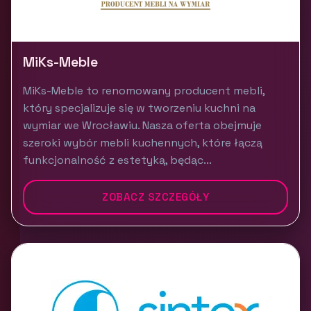
MiKs-Meble
MiKs-Meble to renomowany producent mebli,
który specjalizuje się w tworzeniu kuchni na
wymiar we Wrocławiu. Nasza oferta obejmuje
szeroki wybór mebli kuchennych, które łączą
funkcjonalność z estetyką, będąc...
ZOBACZ SZCZEGÓŁY