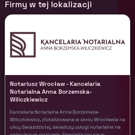
Firmy w tej lokalizacji
Notariusz Wrocław - Kancelaria
Notarialna Anna Borzemska-
Wiliczkiewicz
Kancelaria Notarialna Anna Borzemska-
Wiliczkiewicz, zlokalizowana w sercu Wrocławia na
ulicy Gwiaździstej, świadczy usługi notarialne na
najwyższym poziomie. Specjalizując się w