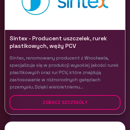
Sintex - Producent uszczelek, rurek
plastikowych, węży PCV
Sintex, renomowany producent z Wrocławia,
specjalizuje się w produkcji wysokiej jakości rurek
plastikowych oraz rur PCV, które znajdują
zastosowanie w różnorodnych gałęziach
przemysłu. Dzięki wieloletniemu...
ZOBACZ SZCZEGÓŁY