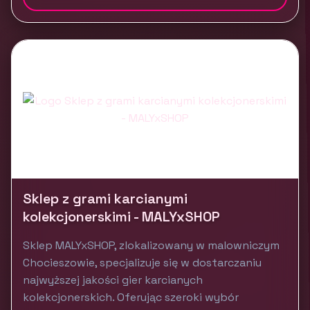
Sklep z grami karcianymi
kolekcjonerskimi - MALYxSHOP
Sklep MALYxSHOP, zlokalizowany w malowniczym
Chocieszowie, specjalizuje się w dostarczaniu
najwyższej jakości gier karcianych
kolekcjonerskich. Oferując szeroki wybór