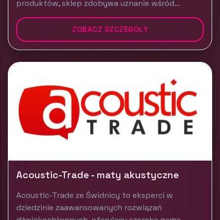
produktów, sklep zdobywa uznanie wśród...
ZOBACZ SZCZEGÓŁY
Acoustic-Trade - maty akustyczne
Acoustic-Trade ze Świdnicy to eksperci w
dziedzinie zaawansowanych rozwiązań
dźwiękochłonnych, oferujący szeroką gamę