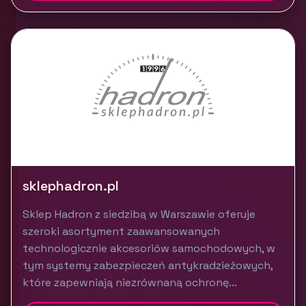
sklephadron.pl
Sklep Hadron z siedzibą w Warszawie oferuje
szeroki asortyment zaawansowanych
technologicznie akcesoriów samochodowych, w
tym systemy zabezpieczeń antykradzieżowych,
które zapewniają niezrównaną ochronę...