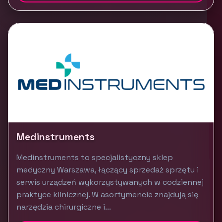
Medinstruments
Medinstruments to specjalistyczny sklep
medyczny Warszawa, łączący sprzedaż sprzętu i
serwis urządzeń wykorzystywanych w codziennej
praktyce klinicznej. W asortymencie znajdują się
narzędzia chirurgiczne i...