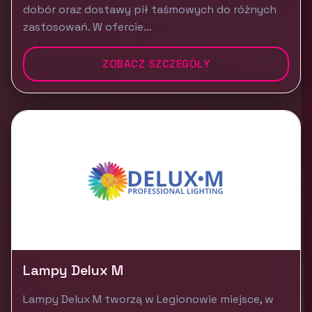
dobór oraz dostawy pił taśmowych do różnych
zastosowań. W ofercie...
ZOBACZ SZCZEGÓŁY
Lampy Delux M
Lampy Delux M tworzą w Legionowie miejsce, w