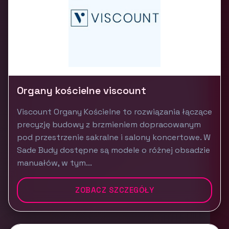
Organy kościelne viscount
Viscount Organy Kościelne to rozwiązania łączące
precyzję budowy z brzmieniem dopracowanym
pod przestrzenie sakralne i salony koncertowe. W
Sade Budy dostępne są modele o różnej obsadzie
manuałów, w tym...
ZOBACZ SZCZEGÓŁY