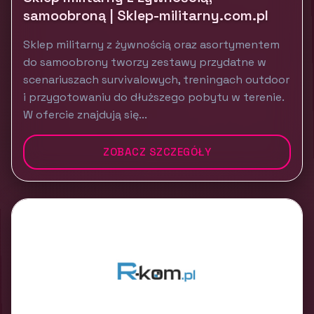
samoobroną | Sklep-militarny.com.pl
Sklep militarny z żywnością oraz asortymentem
do samoobrony tworzy zestawy przydatne w
scenariuszach survivalowych, treningach outdoor
i przygotowaniu do dłuższego pobytu w terenie.
W ofercie znajdują się...
ZOBACZ SZCZEGÓŁY