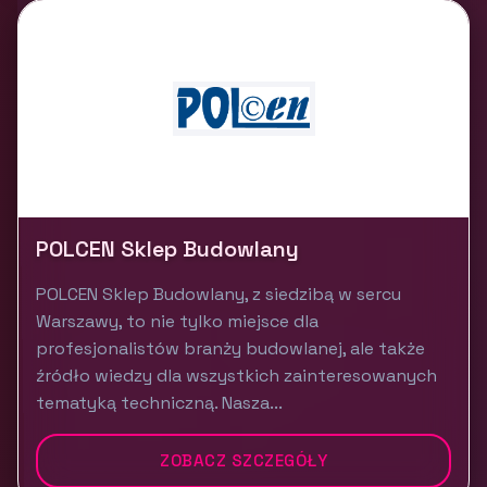
POLCEN Sklep Budowlany
POLCEN Sklep Budowlany, z siedzibą w sercu
Warszawy, to nie tylko miejsce dla
profesjonalistów branży budowlanej, ale także
źródło wiedzy dla wszystkich zainteresowanych
tematyką techniczną. Nasza...
ZOBACZ SZCZEGÓŁY