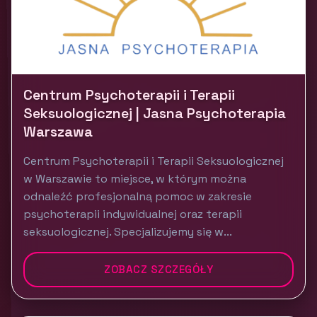
Centrum Psychoterapii i Terapii
Seksuologicznej | Jasna Psychoterapia
Warszawa
Centrum Psychoterapii i Terapii Seksuologicznej
w Warszawie to miejsce, w którym można
odnaleźć profesjonalną pomoc w zakresie
psychoterapii indywidualnej oraz terapii
seksuologicznej. Specjalizujemy się w...
ZOBACZ SZCZEGÓŁY