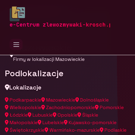
zlewozmywaki-krosch.pl
Firmy
Firmy z województwa
e-Centrum zlewozmywaki-krosch.pl
Mazowieckie
Firmy w lokalizacji Mazowieckie
Podlokalizacje
Lokalizacje
Podkarpackie
Mazowieckie
Dolnośląskie
Wielkopolskie
Zachodniopomorskie
Pomorskie
Łódzkie
Lubuskie
Opolskie
Śląskie
Małopolskie
Lubelskie
Kujawsko-pomorskie
Świętokrzyskie
Warmińsko-mazurskie
Podlaskie