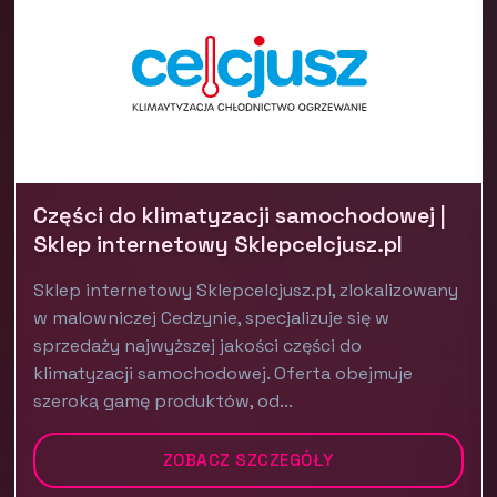
Części do klimatyzacji samochodowej |
Sklep internetowy Sklepcelcjusz.pl
Sklep internetowy Sklepcelcjusz.pl, zlokalizowany
w malowniczej Cedzynie, specjalizuje się w
sprzedaży najwyższej jakości części do
klimatyzacji samochodowej. Oferta obejmuje
szeroką gamę produktów, od...
ZOBACZ SZCZEGÓŁY