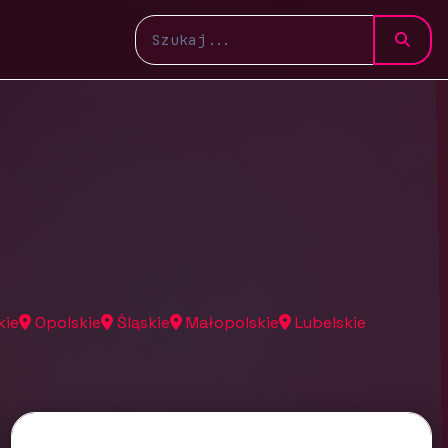
kie
Opolskie
Śląskie
Małopolskie
Lubelskie