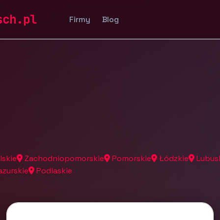
a
sch.pl
Firmy
Blog
lskie
Zachodniopomorskie
Pomorskie
Łódzkie
Lubus
zurskie
Podlaskie