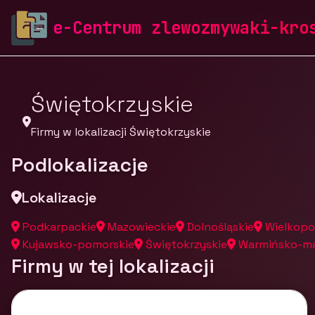
zlewozmywaki-krosch.pl
Firmy
Firmy z województw
e-Centrum zlewozmywaki-kro
Świętokrzyskie
Firmy w lokalizacji Świętokrzyskie
Podlokalizacje
Lokalizacje
Podkarpackie
Mazowieckie
Dolnośląskie
Wielkopo
Kujawsko-pomorskie
Świętokrzyskie
Warmińsko-ma
Firmy w tej lokalizacji