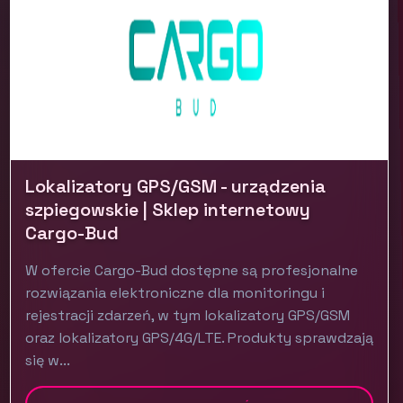
Lokalizatory GPS/GSM - urządzenia
szpiegowskie | Sklep internetowy
Cargo-Bud
W ofercie Cargo-Bud dostępne są profesjonalne
rozwiązania elektroniczne dla monitoringu i
rejestracji zdarzeń, w tym lokalizatory GPS/GSM
oraz lokalizatory GPS/4G/LTE. Produkty sprawdzają
się w...