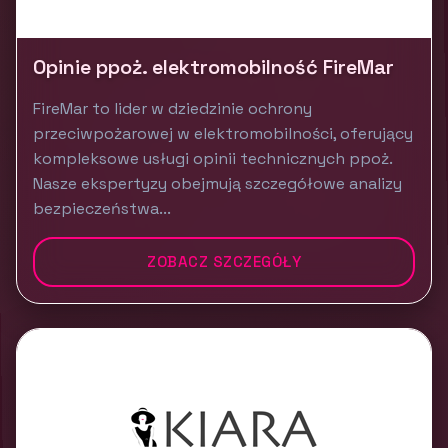
Opinie ppoż. elektromobilność FireMar
FireMar to lider w dziedzinie ochrony
przeciwpożarowej w elektromobilności, oferujący
kompleksowe usługi opinii technicznych ppoż.
Nasze ekspertyzy obejmują szczegółowe analizy
bezpieczeństwa...
ZOBACZ SZCZEGÓŁY