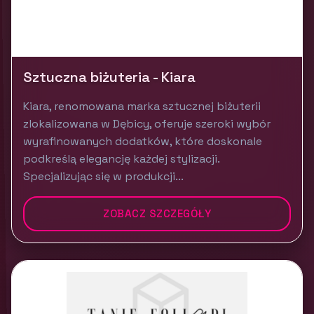
Sztuczna biżuteria - Kiara
Kiara, renomowana marka sztucznej biżuterii
zlokalizowana w Dębicy, oferuje szeroki wybór
wyrafinowanych dodatków, które doskonale
podkreślą elegancję każdej stylizacji.
Specjalizując się w produkcji...
ZOBACZ SZCZEGÓŁY