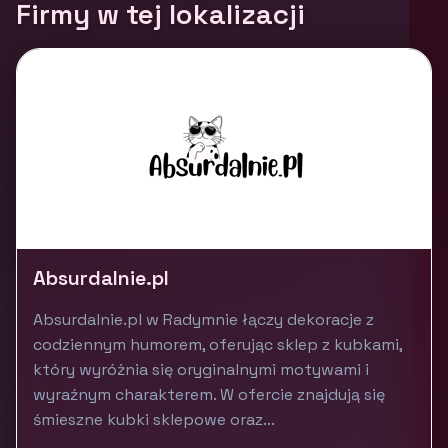
Firmy w tej lokalizacji
Absurdalnie.pl
Absurdalnie.pl w Radymnie łączy dekoracje z
codziennym humorem, oferując sklep z kubkami,
który wyróżnia się oryginalnymi motywami i
wyraźnym charakterem. W ofercie znajdują się
śmieszne kubki sklepowe oraz...