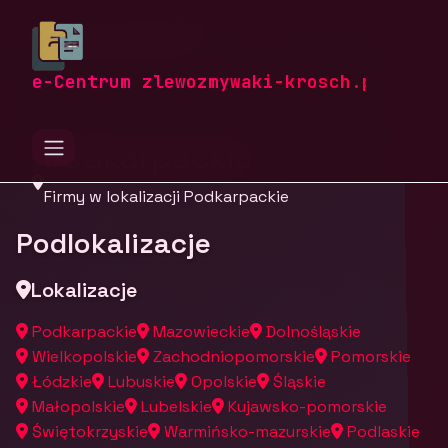
zlewozmywaki-krosch.pl
Firmy
Firmy z województwa
e-Centrum zlewozmywaki-krosch.pl
Podkarpackie
Firmy w lokalizacji Podkarpackie
Podlokalizacje
Lokalizacje
Podkarpackie
Mazowieckie
Dolnośląskie
Wielkopolskie
Zachodniopomorskie
Pomorskie
Łódzkie
Lubuskie
Opolskie
Śląskie
Małopolskie
Lubelskie
Kujawsko-pomorskie
Świętokrzyskie
Warmińsko-mazurskie
Podlaskie