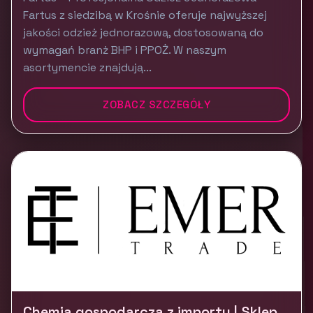
Fartus z siedzibą w Krośnie oferuje najwyższej
jakości odzież jednorazową, dostosowaną do
wymagań branż BHP i PPOŻ. W naszym
asortymencie znajdują...
ZOBACZ SZCZEGÓŁY
Chemia gospodarcza z importu | Sklep