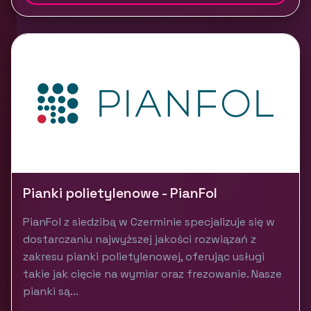
Pianki polietylenowe - PianFol
PianFol z siedzibą w Czerminie specjalizuje się w
dostarczaniu najwyższej jakości rozwiązań z
zakresu pianki polietylenowej, oferując usługi
takie jak cięcie na wymiar oraz frezowanie. Nasze
pianki są...