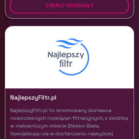
ZOBACZ SZCZEGÓŁY
NajlepszyFiltr.pl
NajlepszyFiltr.pl to renomowany dostawca
nowoczesnych rozwiązań filtracyjnych, z siedzibą
w malowniczym mieście Bielsko-Biała.
Specjalizując się w dostarczaniu najwyższej