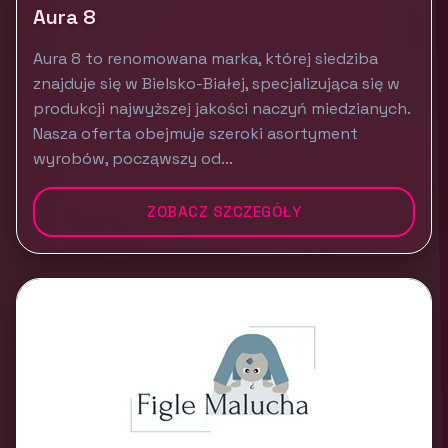
Aura 8
Aura 8 to renomowana marka, której siedziba
znajduje się w Bielsko-Białej, specjalizująca się w
produkcji najwyższej jakości naczyń miedzianych.
Nasza oferta obejmuje szeroki asortyment
wyrobów, począwszy od...
ZOBACZ SZCZEGÓŁY