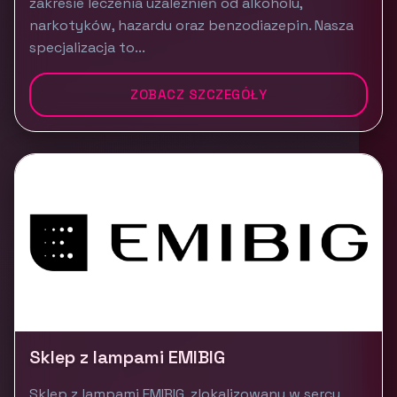
zakresie leczenia uzależnień od alkoholu,
narkotyków, hazardu oraz benzodiazepin. Nasza
specjalizacja to...
ZOBACZ SZCZEGÓŁY
Sklep z lampami EMIBIG
Sklep z lampami EMIBIG, zlokalizowany w sercu