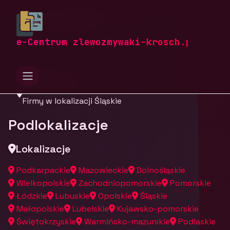
zlewozmywaki-krosch.pl
Firmy
Firmy z województwa
e-Centrum zlewozmywaki-krosch.pl
Śląskie
Firmy w lokalizacji Śląskie
Podlokalizacje
Lokalizacje
Podkarpackie
Mazowieckie
Dolnośląskie
Wielkopolskie
Zachodniopomorskie
Pomorskie
Łódzkie
Lubuskie
Opolskie
Śląskie
Małopolskie
Lubelskie
Kujawsko-pomorskie
Świętokrzyskie
Warmińsko-mazurskie
Podlaskie