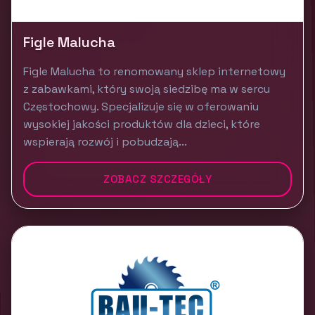
Figle Malucha
Figle Malucha to renomowany sklep internetowy
z zabawkami, który swoją siedzibę ma w sercu
Częstochowy. Specjalizuje się w oferowaniu
wysokiej jakości produktów dla dzieci, które
wspierają rozwój i pobudzają...
ZOBACZ SZCZEGÓŁY