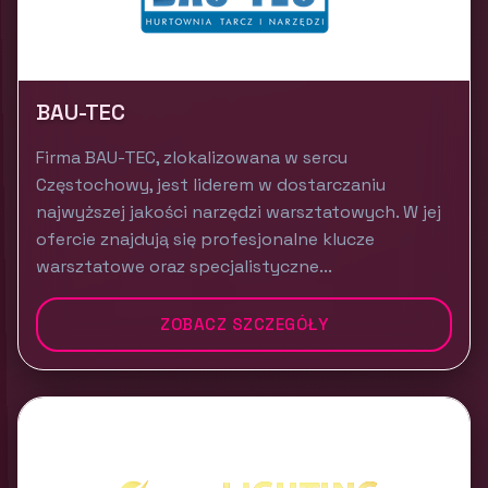
BAU-TEC
Firma BAU-TEC, zlokalizowana w sercu
Częstochowy, jest liderem w dostarczaniu
najwyższej jakości narzędzi warsztatowych. W jej
ofercie znajdują się profesjonalne klucze
warsztatowe oraz specjalistyczne...
ZOBACZ SZCZEGÓŁY