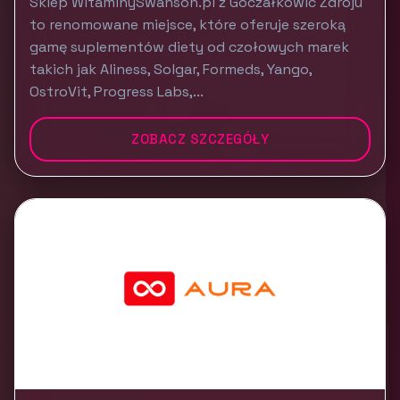
Sklep WitaminySwanson.pl z Goczałkowic Zdroju
to renomowane miejsce, które oferuje szeroką
gamę suplementów diety od czołowych marek
takich jak Aliness, Solgar, Formeds, Yango,
OstroVit, Progress Labs,...
ZOBACZ SZCZEGÓŁY