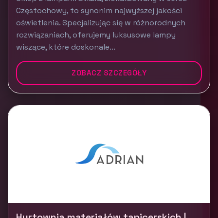
Częstochowy, to synonim najwyższej jakości
oświetlenia. Specjalizując się w różnorodnych
rozwiązaniach, oferujemy luksusowe lampy
wiszące, które doskonale...
ZOBACZ SZCZEGÓŁY
Hurtownia materiałów tapicerskich |