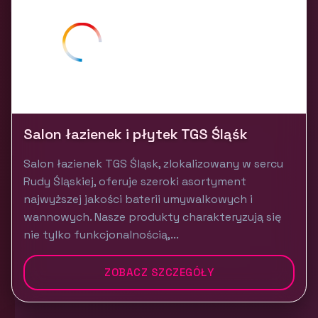
Salon łazienek i płytek TGS Śląśk
Salon łazienek TGS Śląsk, zlokalizowany w sercu
Rudy Śląskiej, oferuje szeroki asortyment
najwyższej jakości baterii umywalkowych i
wannowych. Nasze produkty charakteryzują się
nie tylko funkcjonalnością,...
ZOBACZ SZCZEGÓŁY