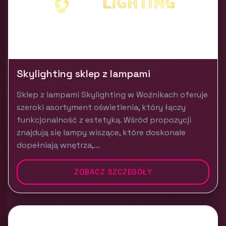
Skylighting sklep z lampami
Sklep z lampami Skylighting w Woźnikach oferuje
szeroki asortyment oświetlenia, który łączy
funkcjonalność z estetyką. Wśród propozycji
znajdują się lampy wiszące, które doskonale
dopełniają wnętrza,...
ZOBACZ SZCZEGÓŁY