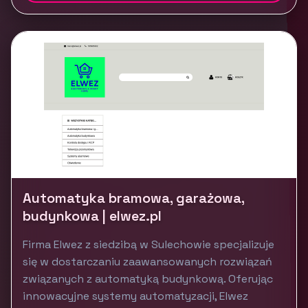
Automatyka bramowa, garażowa,
budynkowa | elwez.pl
Firma Elwez z siedzibą w Sulechowie specjalizuje
się w dostarczaniu zaawansowanych rozwiązań
związanych z automatyką budynkową. Oferując
innowacyjne systemy automatyzacji, Elwez