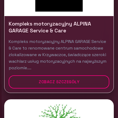
Kompleks motoryzacyjny ALPINA
GARAGE Service & Care
Kompleks motoryzacyjny ALPINA GARAGE Service
& Care to renomowane centrum samochodowe
zlokalizowane w Krzywaczce, świadczące szeroki
wachlarz usług motoryzacyjnych na najwyższym
poziomie....
ZOBACZ SZCZEGÓŁY