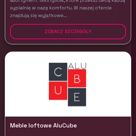
asortyment tekstyliów, które przekształcą każdą
sypialnię w oazę komfortu. W naszej ofercie
znajdują się wyjątkowe...
ZOBACZ SZCZEGÓŁY
Meble loftowe AluCube