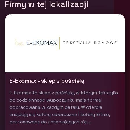
Firmy w tej lokalizacji
E-Ekomax - sklep z pościelą
E-Ekomax to sklep z pościelą, w którym tekstylia
do codziennego wypoczynku mają formę
dopracowaną w każdym detalu. W ofercie
znajdują się kołdry całoroczne i kołdry letnie,
dostosowane do zmieniających się...