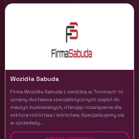
Wozidła Sabuda
Firma Wozidła Sabuda z siedzibą w Tomicach to
uznany dostawca specjalistycznych części do
maszyn budowlanych, oferując rozwiązania dla
sektora rolnictwa i leśnictwa. Specjalizujemy się
w sprzedaży...