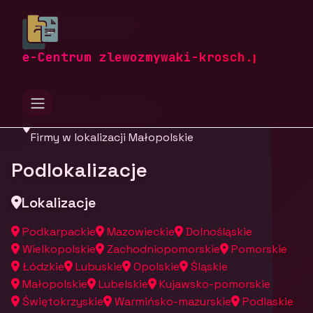
zlewozmywaki-krosch.pl
Firmy
Firmy z województwa
e-Centrum zlewozmywaki-krosch.pl
Małopolskie
Firmy w lokalizacji Małopolskie
Podlokalizacje
Lokalizacje
Podkarpackie
Mazowieckie
Dolnośląskie
Wielkopolskie
Zachodniopomorskie
Pomorskie
Łódzkie
Lubuskie
Opolskie
Śląskie
Małopolskie
Lubelskie
Kujawsko-pomorskie
Świętokrzyskie
Warmińsko-mazurskie
Podlaskie