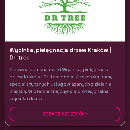
Wycinka, pielęgnacja drzew Kraków |
Dr-tree
Drzewna domena marki Wycinka, pielęgnacja
drzew Kraków | Dr-tree obejmuje szeroką gamę
specjalistycznych usług związanych z zielenią
miejską. W ofercie znajduje się profesjonalna
wycinka drzew...
ZOBACZ SZCZEGÓŁY