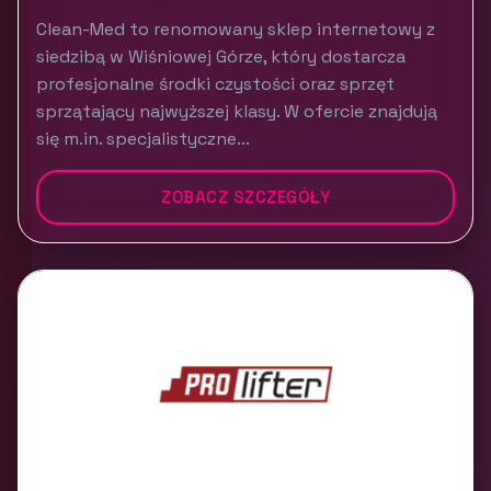
Clean-Med to renomowany sklep internetowy z
siedzibą w Wiśniowej Górze, który dostarcza
profesjonalne środki czystości oraz sprzęt
sprzątający najwyższej klasy. W ofercie znajdują
się m.in. specjalistyczne...
ZOBACZ SZCZEGÓŁY