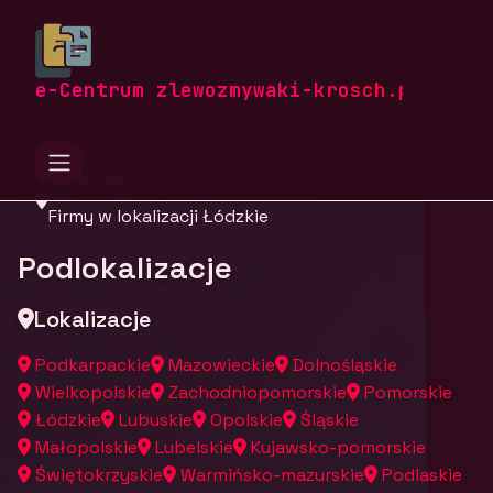
zlewozmywaki-krosch.pl
Firmy
Firmy z województwa
e-Centrum zlewozmywaki-krosch.pl
Łódzkie
Firmy w lokalizacji Łódzkie
Podlokalizacje
Lokalizacje
Podkarpackie
Mazowieckie
Dolnośląskie
Wielkopolskie
Zachodniopomorskie
Pomorskie
Łódzkie
Lubuskie
Opolskie
Śląskie
Małopolskie
Lubelskie
Kujawsko-pomorskie
Świętokrzyskie
Warmińsko-mazurskie
Podlaskie