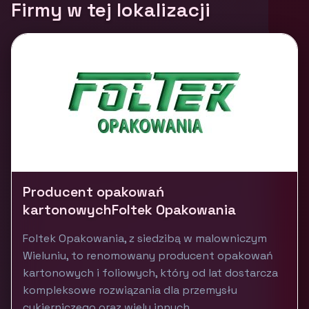
Firmy w tej lokalizacji
Producent opakowań
kartonowychFoltek Opakowania
Foltek Opakowania, z siedzibą w malowniczym
Wieluniu, to renomowany producent opakowań
kartonowych i foliowych, który od lat dostarcza
kompleksowe rozwiązania dla przemysłu
cukierniczego oraz wielu innych...