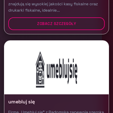
znajdują się wysokiej jakości kasy fiskalne oraz
drukarki fiskalne, idealnie...
ZOBACZ SZCZEGÓŁY
umebluj się
Firma „Umebluj się” z Radomska zapewnia szeroką