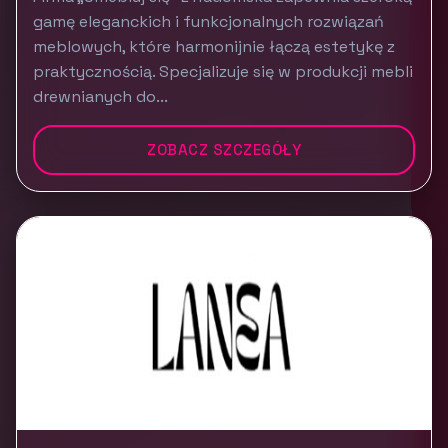
gamę eleganckich i funkcjonalnych rozwiązań
meblowych, które harmonijnie łączą estetykę z
praktycznością. Specjalizuje się w produkcji mebli
drewnianych do...
ZOBACZ SZCZEGÓŁY