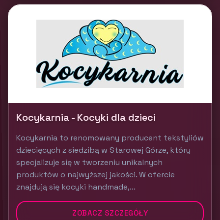
Kocykarnia - Kocyki dla dzieci
Kocykarnia to renomowany producent tekstyliów
dziecięcych z siedzibą w Starowej Górze, który
specjalizuje się w tworzeniu unikalnych
produktów o najwyższej jakości. W ofercie
znajdują się kocyki handmade,...
ZOBACZ SZCZEGÓŁY