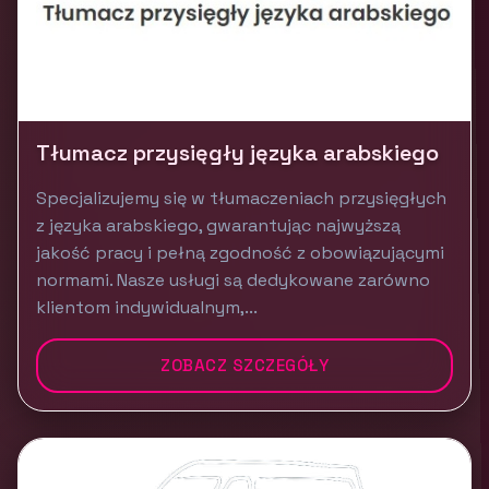
Tłumacz przysięgły języka arabskiego
Specjalizujemy się w tłumaczeniach przysięgłych
z języka arabskiego, gwarantując najwyższą
jakość pracy i pełną zgodność z obowiązującymi
normami. Nasze usługi są dedykowane zarówno
klientom indywidualnym,...
ZOBACZ SZCZEGÓŁY