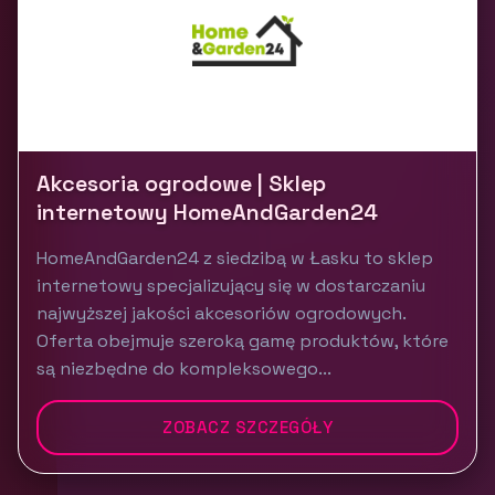
Akcesoria ogrodowe | Sklep
internetowy HomeAndGarden24
HomeAndGarden24 z siedzibą w Łasku to sklep
internetowy specjalizujący się w dostarczaniu
najwyższej jakości akcesoriów ogrodowych.
Oferta obejmuje szeroką gamę produktów, które
są niezbędne do kompleksowego...
ZOBACZ SZCZEGÓŁY