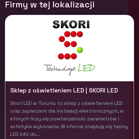
Firmy w tej lokalizacji
Sklep z oświetleniem LED | SKORI LED
Skori LED w Toruniu to sklep z oświetleniem LED
oraz zapleczem dla instalacji elektronicznych, w
których liczy się powtarzalność parametrów i
estetyka wykonania. W ofercie znajdują się taśmy
LED 24V do...