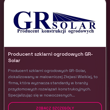
Producent szklarni ogrodowych GR-
Solar
Producent szklarni ogrodowych GR-Solar,
zlokalizowany w malowniczej Złejwsi Wielkiej, to
firma, która wyznacza standardy w branży
przydomowych rozwiązań konstrukcyjnych.
Specjalizując się w nowoczesnych...
ZOBACZ SZCZEGÓŁY