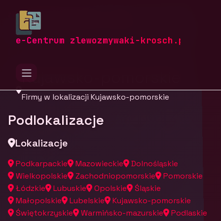
zlewozmywaki-krosch.pl
Firmy
Firmy z województwa Kujawsko-pomorskiego
e-Centrum zlewozmywaki-krosch.pl
Kujawsko-pomorskie
Firmy w lokalizacji Kujawsko-pomorskie
Podlokalizacje
Lokalizacje
Podkarpackie
Mazowieckie
Dolnośląskie
Wielkopolskie
Zachodniopomorskie
Pomorskie
Łódzkie
Lubuskie
Opolskie
Śląskie
Małopolskie
Lubelskie
Kujawsko-pomorskie
Świętokrzyskie
Warmińsko-mazurskie
Podlaskie