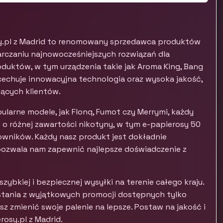
sy.pl z Madrid to renomowany sprzedawca produktów
arczaniu najnowocześniejszych rozwiązań dla
duktów, w tym urządzenia takie jak Aroma King, Bang
cechuje innowacyjna technologia oraz wysoka jakość,
ących klientów.
opularne modele, jak Flonq, Fumot czy Merrymi, każdy
je o różnej zawartości nikotyny, w tym e-papierosy 50
wników. Każdy nasz produkt jest dokładnie
pozwala nam zapewnić najlepsze doświadczenie z
zybkiej i bezpiecznej wysyłki na terenie całego kraju.
ystania z wyjątkowych promocji dostępnych tylko
esz zmienić swoje palenie na lepsze. Postaw na jakość i
osy.pl z Madrid.