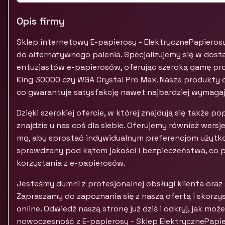
Opis firmy
Sklep internetowy E-papierosy - ElektrycznePapiero
do alternatywnego palenia. Specjalizujemy się w dost
entuzjastów e-papierosów, oferując szeroką gamę pro
King 30000 czy WGA Crystal Pro Max. Nasze produkty 
co gwarantuje satysfakcję nawet najbardziej wymagaj
Dzięki szerokiej ofercie, w której znajdują się także p
znajdzie u nas coś dla siebie. Oferujemy również wers
mg, aby sprostać indywidualnym preferencjom użytko
sprawdzany pod kątem jakości i bezpieczeństwa, co 
korzystania z e-papierosów.
Jesteśmy dumni z profesjonalnej obsługi klienta oraz s
Zapraszamy do zapoznania się z naszą ofertą i skorz
online. Odwiedź naszą stronę już dziś i odkryj, jak moż
nowoczesność z E-papierosy - Sklep ElektrycznePapier