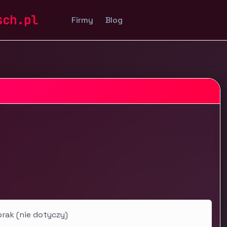
 internetowe
sch.pl
Firmy
Blog
brak (nie dotyczy)