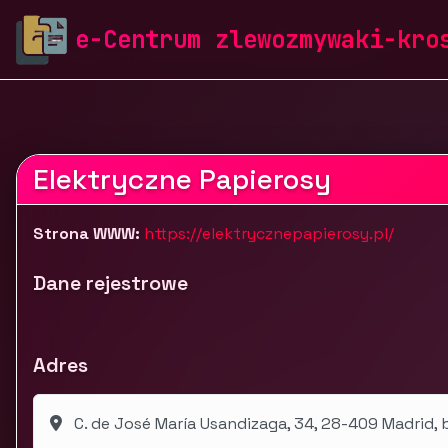
zlewozmywaki-krosch.pl
Firmy
Pozostałe
Sklepy
e-Centrum zlewozmywaki-kro
E-papierosy - Sklep ElektrycznePapierosy.pl
Elektryczne Papierosy
Strona WWW:
https://elektrycznepapierosy.pl/
Dane rejestrowe
Adres
C. de José María Usandizaga, 34, 28-409 Madrid, 