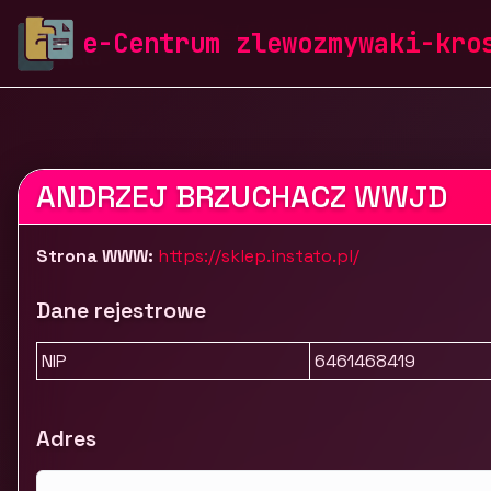
zlewozmywaki-krosch.pl
Firmy
Budownictwo i nier
e-Centrum zlewozmywaki-kro
Instato
ANDRZEJ BRZUCHACZ WWJD
Strona WWW:
https://sklep.instato.pl/
Dane rejestrowe
NIP
6461468419
Adres