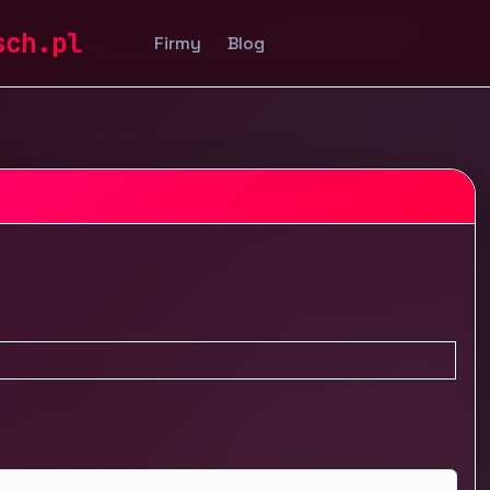
uchomości
Materiały wykończeniowe i sanitarne
sch.pl
Firmy
Blog