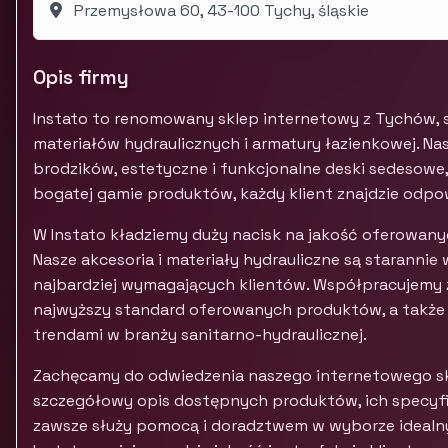
Przemysłowa 60, 43-100 Tychy, śląskie
Opis firmy
Instato to renomowany sklep internetowy z Tychów, sp
materiałów hydraulicznych i armatury łazienkowej. N
brodzików, estetyczne i funkcjonalne deski sedesowe,
bogatej gamie produktów, każdy klient znajdzie odpowi
W Instato kładziemy duży nacisk na jakość oferowany
Nasze akcesoria i materiały hydrauliczne są starann
najbardziej wymagających klientów. Współpracujemy
najwyższy standard oferowanych produktów, a także 
trendami w branży sanitarno-hydraulicznej.
Zachęcamy do odwiedzenia naszego internetowego sk
szczegółowy opis dostępnych produktów, ich specyfik
zawsze służy pomocą i doradztwem w wyborze idealn